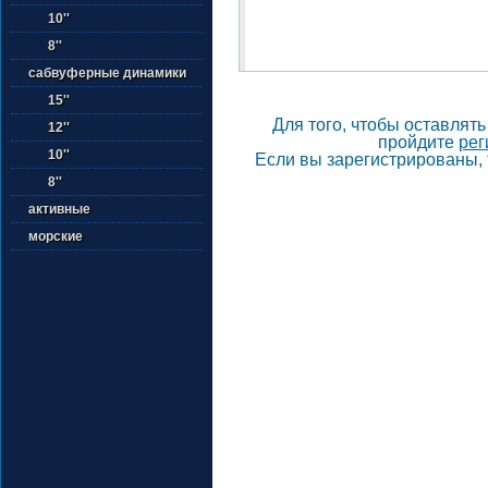
10''
8''
сабвуферные динамики
15''
Для того, чтобы оставлят
12''
пройдите
рег
10''
Если вы зарегистрированы, 
8''
активные
морские