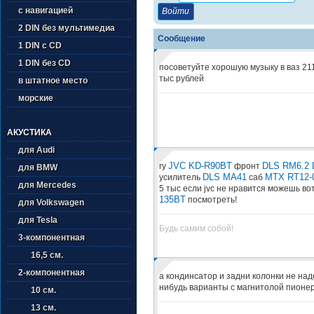
с навигацией
2 DIN без мультимедиа
Сообщение
1 DIN с CD
1 DIN без CD
посоветуйте хорошую музыку в ваз 21
тыс рублей
в штатное место
морские
АКУСТИКА
для Audi
JVC KD-R90BT
DLS RM6.2 L
гу
фронт
для BMW
DLS MA41
MTX RT12-
усилитель
саб
для Mercedes
5 тыс если jvc не нравится можешь во
135BT
посмотреть!
для Volkswagen
для Tesla
Будь самим собой!
3-компонентная
16,5 см.
2-компонентная
а кондинсатор и задни колонки не над
нибудь варианты с магнитолой пионе
10 см.
13 см.