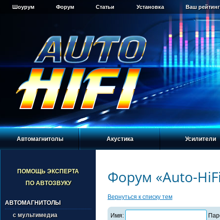
Шоурум
Форум
Статьи
Установка
Ваш рейтинг
Автомагнитолы
Акустика
Усилители
Форум «Auto-HiF
ПОМОЩЬ ЭКСПЕРТА
ПО АВТОЗВУКУ
Вернуться к списку тем
АВТОМАГНИТОЛЫ
с мультимедиа
Имя:
Пар