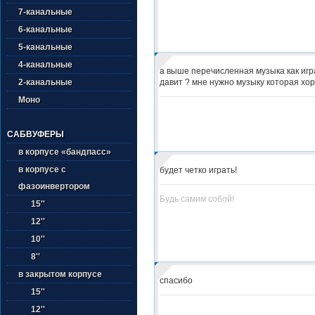
7-канальные
6-канальные
5-канальные
4-канальные
а выше перечисленная музыка как игра
давит ? мне нужно музыку которая хор
2-канальные
Моно
САБВУФЕРЫ
в корпусе «бандпасс»
в корпусе с
будет четко играть!
фазоинвертором
Будь самим собой!
15''
12''
10''
8''
в закрытом корпусе
спасибо
15''
12''