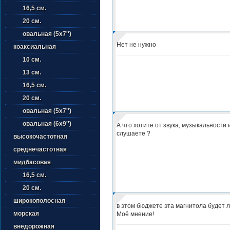
16,5 см.
20 см.
овальная (5х7'')
Нет не нужно
коаксиальная
10 см.
13 см.
16,5 см.
20 см.
овальная (5х7'')
овальная (6х9'')
А что хотите от звука, музыкальности 
слушаете ?
высокочастотная
среднечастотная
мидбасовая
16,5 см.
20 см.
широкополосная
в этом бюджете эта магнитола будет 
морская
Моё мнение!
внедорожная