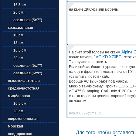
16,5 см.
на какие ДЛС-ки или морель
20 см.
овальная (5х7'')
коаксиальная
10 см.
13 см.
16,5 см.
Alpine 
На счет этой головы не скажу,
JVC KD-X70BT
вроде ничего,
- этот х
20 см.
Тыл лучше не ставить.
овальная (5х7'')
Если сейчас бюджет урезан - советую
голову и фронт (он может пока от ГУ п
овальная (6х9'')
усь купить, потом - саб.
высокочастотная
Вообще АС выбирают под жанры.
Можно такую схему: Фронт - E.O.S. EX-1
среднечастотная
AE-475 Bi-amping. Саб - mtx rt120-04 -
связка (если ты ценишь хороший звук)
мидбасовая
по частям.
16,5 см.
20 см.
bvb200579@mail.ru
широкополосная
морская
Для того, чтобы оставлят
внедорожная