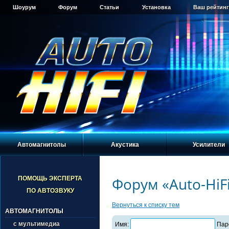
Шоурум
Форум
Статьи
Установка
Ваш рейтинг
Автомагнитолы
Акустика
Усилители
Форум «Auto-HiF
ПОМОЩЬ ЭКСПЕРТА
ПО АВТОЗВУКУ
Вернуться к списку тем
АВТОМАГНИТОЛЫ
с мультимедиа
Имя:
Пар