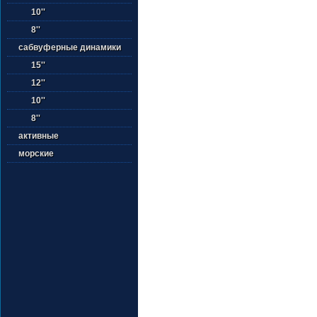
10''
8''
сабвуферные динамики
15''
12''
10''
8''
активные
морские