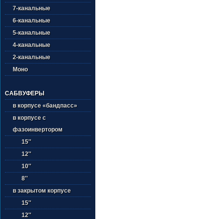
7-канальные
6-канальные
5-канальные
4-канальные
2-канальные
Моно
САБВУФЕРЫ
в корпусе «бандпасс»
в корпусе с
фазоинвертором
15''
12''
10''
8''
в закрытом корпусе
15''
12''