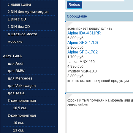
с навигацией
2 DIN без мультимедиа
Сообщение
1 DIN с CD
1 DIN без CD
всем привет решил купить
Alpine iDA-X311RR
в штатное место
5 800 руб.
морские
Alpine SPG-17CS
2 900 руб.
Alpine SPG-17C2
АКУСТИКА
1 700 руб.
Lanzar MNX 460
для Audi
4 990 руб.
для BMW
Mystery MSK-10.3
3 800 руб.
для Mercedes
кто что скажет по данной продукции
для Volkswagen
для Tesla
фронт и тыл поменяй на морель или д
3-компонентная
связывайся!
16,5 см.
2-компонентная
10 см.
13 см.