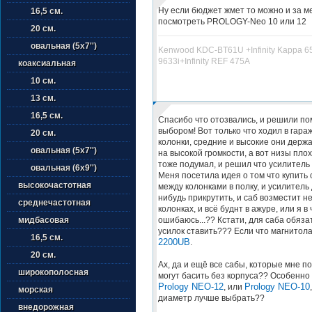
Ну если бюджет жмет то можно и за м
16,5 см.
посмотреть PROLOGY-Neo 10 или 12
20 см.
овальная (5х7'')
Kenwood KDC-BT61U +Infinity Kappa 65
9633i+Infinity REF 475A
коаксиальная
10 см.
13 см.
16,5 см.
Спасибо что отозвались, и решили пом
выбором! Вот только что ходил в гара
20 см.
колонки, средние и высокие они держ
овальная (5х7'')
на высокой громкости, а вот низы плох
тоже подумал, и решил что усилитель и
овальная (6х9'')
Меня посетила идея о том что купить с
высокочастотная
между колонками в полку, и усилитель 
нибудь прикрутить, и саб возместит н
среднечастотная
колонках, и всё буднт в ажуре, или я в 
ошибаюсь...?? Кстати, для саба обяз
мидбасовая
усилок ставить??? Если что магнитол
16,5 см.
2200UB
.
20 см.
Ах, да и ещё все сабы, которые мне п
широкополосная
могут басить без корпуса?? Особенно
Prology NEO-12
Prology NEO-10
, или
морская
диаметр лучше выбрать??
внедорожная