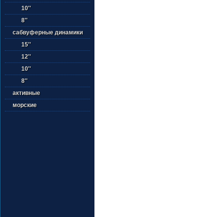
10''
8''
сабвуферные динамики
15''
12''
10''
8''
активные
морские