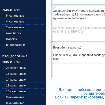
УСИЛИТЕЛИ
Да пролоджи будут играть без короба.
тебе выбирать) 12 посильнее давить б
5-канальные
музыкальнее побыстрее
4-канальные
2-канальные
Kenwood KDC-BT61U +Infinity Kappa 65
9633i+Infinity REF 475A
моноблоки
морские
внедорожные
Возьмём на заметку)
Спасибо тем , кто не проявил равноду
ПРОЦЕССОРНЫЕ
совет)
УСИЛИТЕЛИ
24-канальные
16-канальные
14-канальные
12-канальные
Для того, чтобы оставлят
10-канальные
пройдите
рег
Если вы зарегистрированы, 
9-канальные
8-канальные