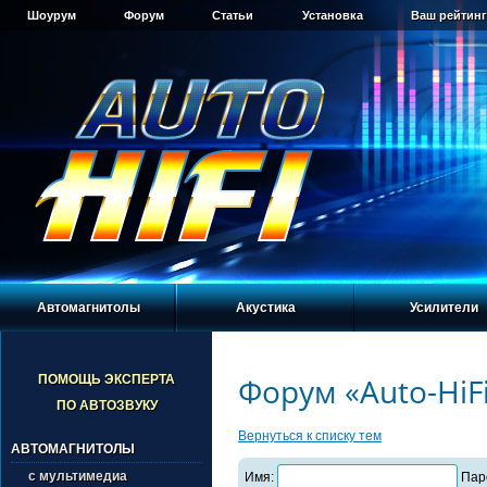
Шоурум
Форум
Статьи
Установка
Ваш рейтинг
Автомагнитолы
Акустика
Усилители
Форум «Auto-HiF
ПОМОЩЬ ЭКСПЕРТА
ПО АВТОЗВУКУ
Вернуться к списку тем
АВТОМАГНИТОЛЫ
с мультимедиа
Имя:
Пар