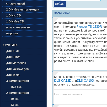
с навигацией
2 DIN без мультимедиа
Сообщение
1 DIN с CD
1 DIN без CD
Здравствуйте дорогие форумчане! У м
Pioneer TS-1339R
стоят 4 колонки
(ст
в штатное место
полке и в торпеде). Мой вопрос такой
морские
их к усилителю, разница будет или не
такие колонки к усилителю бессмысле
финансами напряг... А музыку охото 
АКУСТИКА
охото чтоб бас хоть какой то был, поэ
что бы врезать в заднюю полку сабву
для Audi
купить для него тоже усилитель (2-х к
для BMW
пожалуйста, советы! А если я чего-ниб
разъясните, я в этом не спец...
для Mercedes
для Volkswagen
для Tesla
Колонки сгорят от усилителя. Лучше в
DLS OA12D
DLS OA10D
или
, желате
3-компонентная
поставить отдельно пищалку.
16,5 см.
2-компонентная
Постоянный житель
10 см.
13 см.