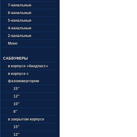
7-канальные
6-канальные
5-канальные
4-канальные
2-канальные
Моно
САБВУФЕРЫ
в корпусе «бандпасс»
в корпусе с
фазоинвертором
15''
12''
10''
8''
в закрытом корпусе
15''
12''