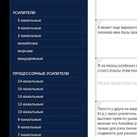
УСИЛИТЕЛИ
5-канальные
А может еще вариантов
4-канальные
пионера мне басы нрав
2-канальные
моноблоки
морские
внедорожные
Я за пионы,особенно 
стоит).Альпы этим пох
ПРОЦЕССОРНЫЕ УСИЛИТЕЛИ
24-канальные
Не всё сразу,чтобы бо
16-канальные
14-канальные
12-канальные
Просто у друга на акц
10-канальные
6т.р.) через усилитель
высоких прям по ушам 
9-канальные
мнение что Алпайне рэ
8-канальные
лучше для рэпа пионер
подкинете для разноо
7-канальные