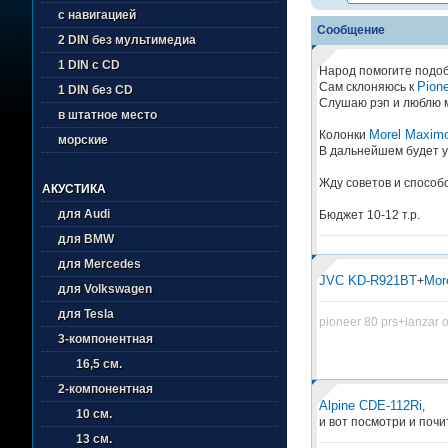
с навигацией
Сообщение
2 DIN без мультимедиа
1 DIN с CD
Народ помогите подоб
Pion
Сам склоняюсь к
1 DIN без CD
Слушаю рэп и люблю м
в штатное место
Morel Maxim
Колонки
морские
В дальнейшем будет у
Жду советов и способ
АКУСТИКА
для Audi
Бюджет 10-12 т.р.
для BMW
для Mercedes
JVC KD-R921BT
Mor
+
для Volkswagen
для Tesla
pioneer 80 prs+lanzar 
3-компонентная
16,5 см.
2-компонентная
Alpine CDE-112Ri
,
10 см.
и вот посмотри и почит
13 см.