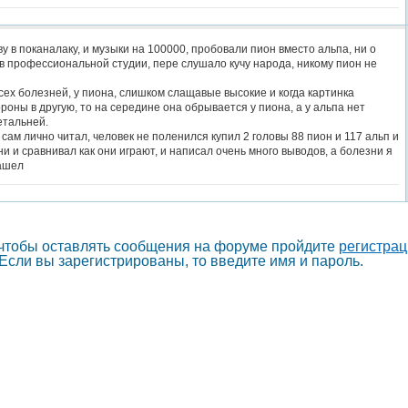
у в поканалаку, и музыки на 100000, пробовали пион вместо альпа, ни о
 в профессиональной студии, пере слушало кучу народа, никому пион не
сех болезней, у пиона, слишком слащавые высокие и когда картинка
роны в другую, то на середине она обрывается у пиона, а у альпа нет
етальней.
я сам лично читал, человек не поленился купил 2 головы 88 пион и 117 альп и
и и сравнивал как они играют, и написал очень много выводов, а болезни я
нашел
 чтобы оставлять сообщения на форуме пройдите
регистра
Если вы зарегистрированы, то введите имя и пароль.