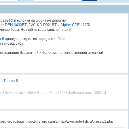
рать ГУ и колонки на фронт не дорогую!
eer DEH-6400BT
JVC KD-R921BT
Alpine CDE-112Ri
,
и
.
ягкие басы. Не люблю когда сильно пищит!
o 6
правда не видел их в продаже в Уфе.
становка саба.
ов создания бюджетной и более менее качественной акустики!
el Tempo 6
opti 6c + eos ae 4100le+Ground Zero 300x+challenger ergo 1000.1d
ай, что говорят профи этого сайта http://www.auto-hifi.ru/pressa/1.php