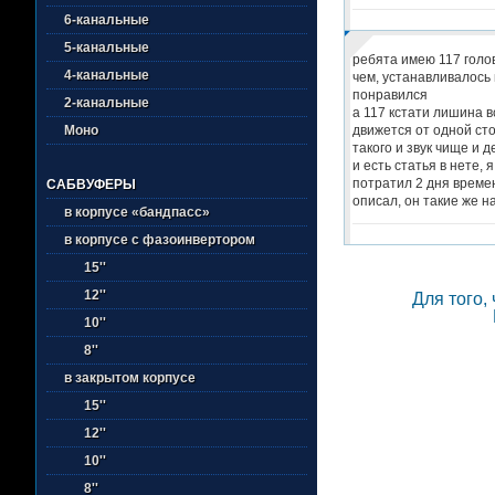
6-канальные
5-канальные
ребята имею 117 голов
4-канальные
чем, устанавливалось
понравился
2-канальные
а 117 кстати лишина в
движется от одной сто
Моно
такого и звук чище и д
и есть статья в нете, 
потратил 2 дня времен
САБВУФЕРЫ
описал, он такие же 
в корпусе «бандпасс»
в корпусе с фазоинвертором
15''
12''
Для того,
10''
8''
в закрытом корпусе
15''
12''
10''
8''