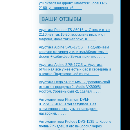
усилителя на фронт. Имеется: Focal FPS
2160, установлен в б . . . . .
ВАШИ ОТЗЫВЫ
Акустика Pioneer TS-A6916 → Стояли в ваз
2110 лет так 15-20. всю жизнь играли от
мафона, даже так неплохо, н . . . . .
Акустика Alpine SPG-17CS → Подключаем
конечно же через усилитель!Желательно
фронт + сабвуфер.Звучит приятно . . . . .
Акустика Alpine SPG-17CS → Акустика
отличная,всё у неё есть и бас и середина и
высокие!Подключать её конечн . . . . .
Акустика Dego SP 6.5 MW → Дополню свой
отзыв: от процеуся JL Audio VX800/8i
мостом. Уровень был -2, сделал . . . . .
Автомагнитола Phantom DVM-
0127A → ЧЕРЕЗ год затупила. Нет
возможности. скинуть на заводские
настройки. . . . . .
Автомагнитола Prology DVS-1135 → Короче
полный пиздец, я его выбросил через