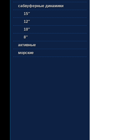
сабвуферные динамики
15''
12''
10''
8''
активные
морские