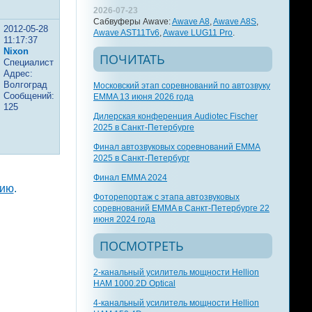
2026-07-23
Сабвуферы Awave:
Awave A8
,
Awave A8S
,
2012-05-28
Awave AST11Tv6
,
Awave LUG11 Pro
.
11:17:37
Nixon
ПОЧИТАТЬ
Специалист
Адрес:
Волгоград
Московский этап соревнований по автозвуку
Сообщений:
EMMA 13 июня 2026 года
125
Дилерская конференция Audiotec Fischer
2025 в Санкт-Петербурге
Финал автозвуковых соревнований EMMA
2025 в Санкт-Петербург
Финал EMMA 2024
цию
.
Фоторепортаж с этапа автозвуковых
соревнований EMMA в Санкт-Петербурге 22
июня 2024 года
ПОСМОТРЕТЬ
2-канальный усилитель мощности Hellion
HAM 1000.2D Optical
4-канальный усилитель мощности Hellion