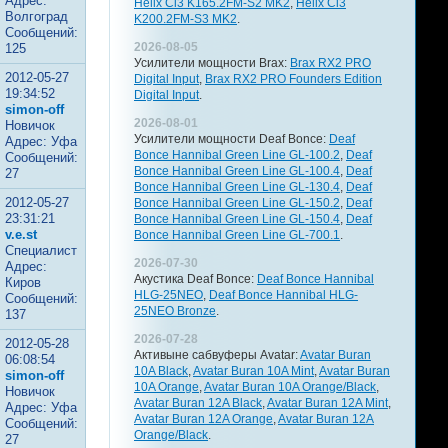
Адрес:
Helix Ci3 K165.2FM-S2 MK2
,
Helix Ci3
Волгоград
K200.2FM-S3 MK2
.
Сообщений:
2026-08-05
125
Усилители мощности Brax:
Brax RX2 PRO
2012-05-27
Digital Input
,
Brax RX2 PRO Founders Edition
19:34:52
Digital Input
.
simon-off
2026-08-01
Новичок
Усилители мощности Deaf Bonce:
Deaf
Адрес: Уфа
Bonce Hannibal Green Line GL-100.2
,
Deaf
Сообщений:
Bonce Hannibal Green Line GL-100.4
,
Deaf
27
Bonce Hannibal Green Line GL-130.4
,
Deaf
2012-05-27
Bonce Hannibal Green Line GL-150.2
,
Deaf
23:31:21
Bonce Hannibal Green Line GL-150.4
,
Deaf
v.e.st
Bonce Hannibal Green Line GL-700.1
.
Специалист
2026-07-30
Адрес:
Акустика Deaf Bonce:
Deaf Bonce Hannibal
Киров
HLG-25NEO
,
Deaf Bonce Hannibal HLG-
Сообщений:
25NEO Bronze
.
137
2026-07-28
2012-05-28
Активыне сабвуферы Avatar:
Avatar Buran
06:08:54
10A Black
,
Avatar Buran 10A Mint
,
Avatar Buran
simon-off
10A Orange
,
Avatar Buran 10A Orange/Black
,
Новичок
Avatar Buran 12A Black
,
Avatar Buran 12A Mint
,
Адрес: Уфа
Avatar Buran 12A Orange
,
Avatar Buran 12A
Сообщений:
Orange/Black
.
27