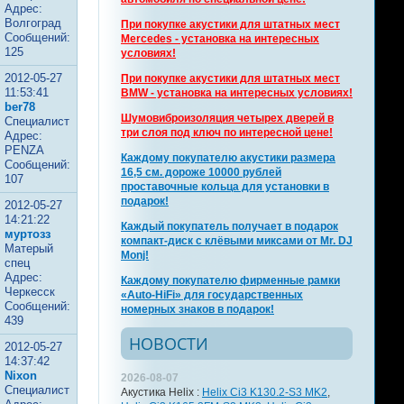
Адрес:
Волгоград
При покупке акустики для штатных мест
Сообщений:
Mercedes - установка на интересных
125
условиях!
2012-05-27
При покупке акустики для штатных мест
11:53:41
BMW - установка на интересных условиях!
ber78
Шумовиброизоляция четырех дверей в
Специалист
три слоя под ключ по интересной цене!
Адрес:
PENZA
Каждому покупателю акустики размера
Сообщений:
16,5 см. дороже 10000 рублей
107
проставочные кольца для установки в
подарок!
2012-05-27
14:21:22
Каждый покупатель получает в подарок
муртозз
компакт-диск с клёвыми миксами от Mr. DJ
Матерый
Monj!
спец
Адрес:
Каждому покупателю фирменные рамки
Черкесск
«Auto-HiFi» для государственных
Сообщений:
номерных знаков в подарок!
439
НОВОСТИ
2012-05-27
14:37:42
Nixon
2026-08-07
Специалист
Акустика Helix :
Helix Ci3 K130.2-S3 MK2
,