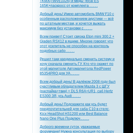
TKMX(TWVE1026) и миды -focal ES
165K+паскросс от комплекта . . . . .
Добрый день! Имею автомобиль BMW F10 с
особенным расположением акустики — всё
по штатным местам, и хочется выжать
максимум без установки с . . . . .
Всем привет! Стоит связка Eton mini 300.2 +
Gladen RSX12 в ящике. Многие говорят что
этот усилитель не способен на контроль
подобных сабо . . . . .
Решил таки кардинально сменить систему и
хочу сначала сменить ГУ. Кто что скажет по
этой магнитоле Автомагнитола RedPower
85354PRO для УА . . . . .
Всем добрый день! В далёком 2008 году был
счастливым обладателем Mazda 3 с ШГУ
(распайка+твик) + DLS R6A+UR1, саб Hertz
ES300 ЗЯ, усь Audi . . . . .
Добрый день! Подскажите как усь будет
предпочтительней для саба С10 в стелс,
Kicx HeadShot HS1200 или Best Balance
Nano One Plus Подключ . . . . .
Доброго времени суток, уважаемые
форумчане! Нужна консультация по выбору