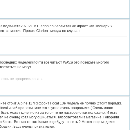
 подкинете? А JVC и Clarion по басам так же играет как Пионер? У
ятся мягкие. Просто Clarion никогда не слушал.
последних моделей(почти все читают WAV,а это поверьте многого
вастаться не могут.
лезнь не прогрессировала.
енте стоит Alpine 117RI фронт Focal 13е модель не помню (стоит порядка
 focal и саб проложи. мне его звук не очень понравился( Очень много
бьет. может конечно из за того что не настроено как положено. И есть
п не очень( хотя могу ошибаться. Так советовали в магазине. Говорили
 брать. Вот как то так. Какие еще будут советы? Может еще моделек
бразия. Буду очень признателен.