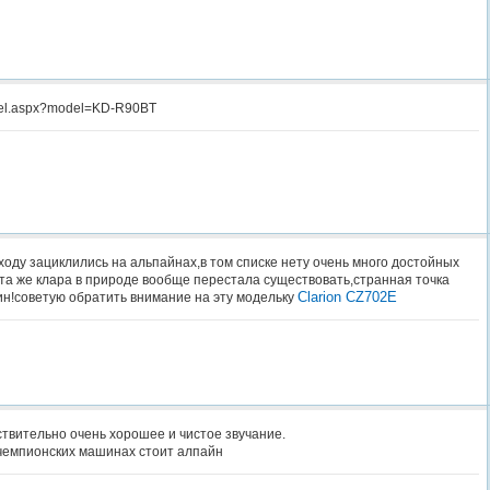
odel.aspx?model=KD-R90BT
ходу зациклились на альпайнах,в том списке нету очень много достойных
та же клара в природе вообще перестала существовать,странная точка
Clarion CZ702E
ин!советую обратить внимание на эту модельку
ствительно очень хорошее и чистое звучание.
х чемпионских машинах стоит алпайн