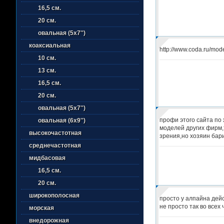
16,5 см.
20 см.
овальная (5х7'')
коаксиальная
http://www.coda.ru/m
10 см.
13 см.
16,5 см.
20 см.
овальная (5х7'')
профи этого сайта по 
овальная (6х9'')
моделей других фирм,
высокочастотная
зрения,но хозяин бар
среднечастотная
мидбасовая
16,5 см.
20 см.
широкополосная
просто у алпайна дей
не просто так во все
морская
внедорожная