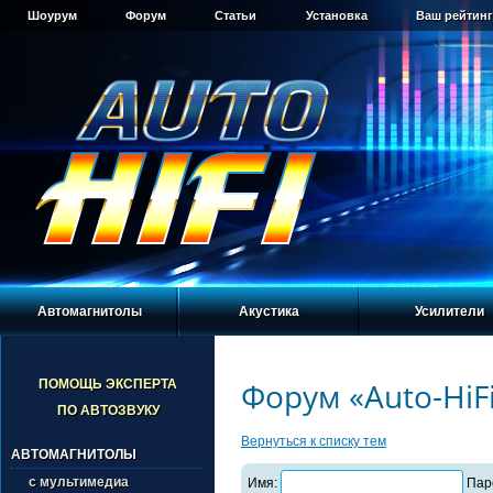
Шоурум
Форум
Статьи
Установка
Ваш рейтинг
Автомагнитолы
Акустика
Усилители
Форум «Auto-HiF
ПОМОЩЬ ЭКСПЕРТА
ПО АВТОЗВУКУ
Вернуться к списку тем
АВТОМАГНИТОЛЫ
с мультимедиа
Имя:
Пар