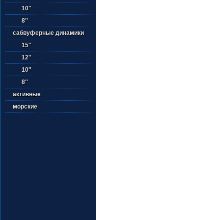
10''
8''
сабвуферные динамики
15''
12''
10''
8''
активные
морские