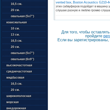
vented box
Boston Acoustics G210-4
,
16,5 см.
этих сабвуферов подойдет в машину 
20 см.
слушаю разную и люблю громко слуша
овальная (5х7'')
коаксиальная
10 см.
Для того, чтобы оставлят
13 см.
пройдите
рег
Если вы зарегистрированы, 
16,5 см.
20 см.
овальная (5х7'')
овальная (6х9'')
высокочастотная
среднечастотная
мидбасовая
16,5 см.
20 см.
широкополосная
морская
внедорожная