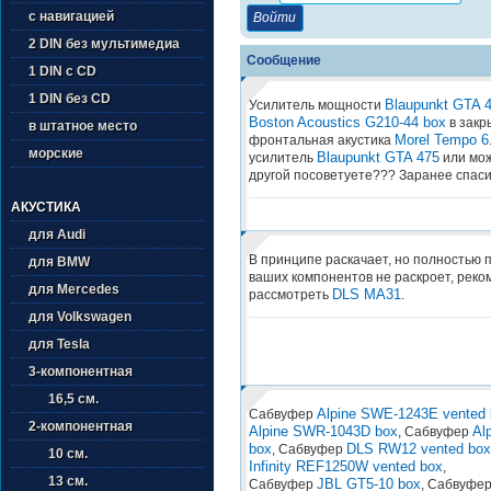
с навигацией
2 DIN без мультимедиа
Сообщение
1 DIN с CD
1 DIN без CD
Blaupunkt GTA 
Усилитель мощности
Boston Acoustics G210-44 box
в закр
в штатное место
Morel Tempo 6
фронтальная акустика
морские
Blaupunkt GTA 475
усилитель
или мож
другой посоветуете??? Заранее спаси
АКУСТИКА
для Audi
В принципе раскачает, но полностью 
для BMW
ваших компонентов не раскроет, рек
для Mercedes
DLS MA31
рассмотреть
.
для Volkswagen
для Tesla
3-компонентная
16,5 см.
Alpine SWE-1243E vented 
Сабвуфер
2-компонентная
Alpine SWR-1043D box
Al
, Сабвуфер
box
DLS RW12 vented box
, Сабвуфер
10 см.
Infinity REF1250W vented box
,
13 см.
JBL GT5-10 box
Сабвуфер
, Сабвуфе