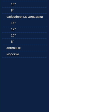
10''
8''
сабвуферные динамики
15''
12''
10''
8''
активные
морские