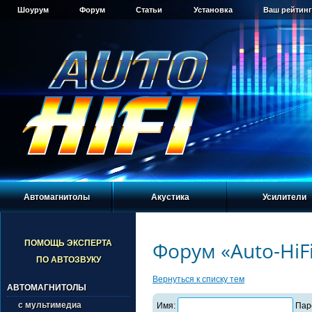
Шоурум
Форум
Статьи
Установка
Ваш рейтинг
Автомагнитолы
Акустика
Усилители
Форум «Auto-HiF
ПОМОЩЬ ЭКСПЕРТА
ПО АВТОЗВУКУ
Вернуться к списку тем
АВТОМАГНИТОЛЫ
с мультимедиа
Имя:
Пар