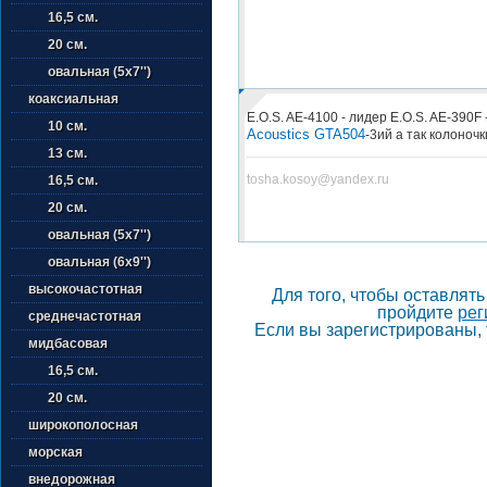
16,5 см.
20 см.
овальная (5х7'')
коаксиальная
E.O.S. AE-4100 - лидер E.O.S. AE-390F 
10 см.
Acoustics GTA504
-3ий а так колоноч
13 см.
tosha.kosoy@yandex.ru
16,5 см.
20 см.
овальная (5х7'')
овальная (6х9'')
высокочастотная
Для того, чтобы оставлят
пройдите
рег
среднечастотная
Если вы зарегистрированы, 
мидбасовая
16,5 см.
20 см.
широкополосная
морская
внедорожная