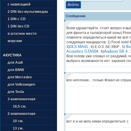
с навигацией
2 DIN без мультимедиа
Сообщение
1 DIN с CD
1 DIN без CD
Всем здравствуйте. стоит вопрос в в
для фронта и тыла(второй зоны) Pionee
в штатное место
помогите определиться какой же всё-т
морские
следующих кандидатов: 1) Focal solid 4 
DLS MA41
Bo
3)
: 4) E.O.S. AE-390F : 5)
Acoustics GTA504
Audison SR 4
: 6)
: 
АКУСТИКА
Всю голову уже сломал от раздумий, 
выбрать возможности нет. заранее сп
для Audi
для BMW
для Mercedes
все неплохие... только Фокал не слуша
для Volkswagen
для Tesla
3-компонентная
16,5 см.
2-компонентная
10 см.
вот я и не могу никак определиться :(
13 см.