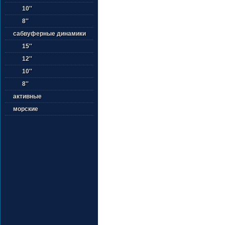
10''
8''
сабвуферные динамики
15''
12''
10''
8''
активные
морские