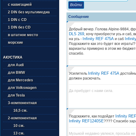
с навигацией
2 DIN без мультимедиа
Сообщение
1 DIN с CD
1 DIN без CD
Добрый вечер. Голова Alpine-9884, ф
DLS 269
, хочу приобрести усь и саб, 
в штатное место
Infinity REF 475A
Infin
на усь -
и саб
морские
Подскажите как это будет все играть!?
варианты примерно в этом же бюджет
спасибо.
АКУСТИКА
для Audi
для BMW
Infinity REF 475A
Усилитель
достойны
должен раскочать.
для Mercedes
для Volkswagen
Да прибудет с нами сила.
для Tesla
3-компонентная
16,5 см.
Infinity RE
Подскажите, как подойдет
2-компонентная
Infinity REF1240SE
???? Спасибо зар
10 см.
13 см.
Музыкой недавно увлекся, просьба не 