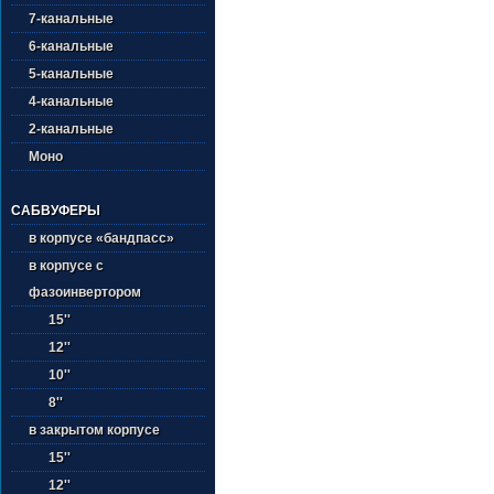
7-канальные
6-канальные
5-канальные
4-канальные
2-канальные
Моно
САБВУФЕРЫ
в корпусе «бандпасс»
в корпусе с
фазоинвертором
15''
12''
10''
8''
в закрытом корпусе
15''
12''