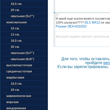
16,5 см.
20 см.
овальная (5х7'')
И какой ещё усилок можете посоветов
DLS MA12
коаксиальная
100% раскачал????
не хва
Pioneer DEH-6310SD
10 см.
13 см.
Музыкой недавно увлекся, просьба не 
16,5 см.
20 см.
овальная (5х7'')
Для того, чтобы оставлят
овальная (6х9'')
пройдите
рег
высокочастотная
Если вы зарегистрированы, 
среднечастотная
мидбасовая
16,5 см.
20 см.
широкополосная
морская
внедорожная