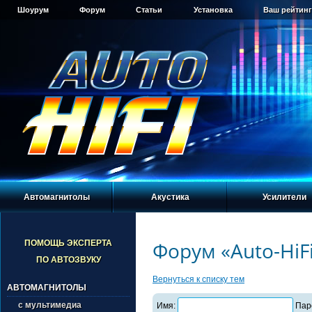
Шоурум
Форум
Статьи
Установка
Ваш рейтинг
Автомагнитолы
Акустика
Усилители
Форум «Auto-HiF
ПОМОЩЬ ЭКСПЕРТА
ПО АВТОЗВУКУ
Вернуться к списку тем
АВТОМАГНИТОЛЫ
с мультимедиа
Имя:
Пар