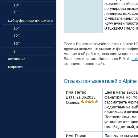
возможен выбор ре
10''
регулировка низки
8''
линейных выходов 
С управлением про
сабвуферные динамики
Кому нужен просто
UTE-32RU
смело м
15''
12''
10''
Если в Вашем автомобиле стоит Alpine U
другими людьми, то вышлите фотографии 
8''
мнение о её работе, название модели авт
Ваше имя или никнейм на наш E-Mail:
aut
активные
страничке нашего сайта.
морские
Отзывы пользователей о Alpine
Имя: Петро
Шел в магаз выбра
Дата: 21.06.2013
фанатизма, но что
рассмотреть Alpine
Оценка:
бюджетным не выйд
прикольным назван
Поставил сам - ма
установке все прос
взял бюджетный, но
Имя: Роман
Панель не съемная