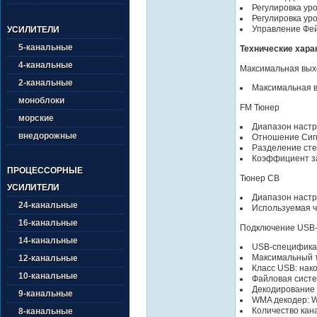
Регулировка ур
Регулировка ур
Управление Фе
УСИЛИТЕЛИ
5-канальные
Технические хара
4-канальные
Максимальная вых
2-канальные
Максимальная в
моноблоки
FM Тюнер
морские
Диапазон настро
внедорожные
Отношение Сигн
Разделение сте
Коэффициент за
ПРОЦЕССОРНЫЕ
Тюнер СВ
УСИЛИТЕЛИ
Диапазон настр
24-канальные
Используемая чу
16-канальные
Подключение USB
14-канальные
USB-спецификаци
Максимальный т
12-канальные
Класс USB: нако
10-канальные
Файловая систе
Декодирование 
9-канальные
WMA декодер: 
Количество кана
8-канальные