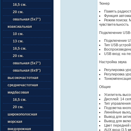
Тюнер
16,5 см.
Память радиоста
20 см.
Функция автома
овальная (5х7'')
Режим поиска: 
чувствительность
коаксиальная
Подключение USB
10 см.
Подключение U
13 см.
Тип USB-устройс
16,5 см.
Воспроизведен
USB вход: на п
20 см.
Настройка звука
овальная (5х7'')
Регулировка ур
овальная (6х9'')
Регулировка ур
высокочастотная
Тонкомпенсаци
среднечастотная
Общие
мидбасовая
Усилитель высо
Дисплей: 14 се
16,5 см.
Тип управления
20 см.
Подсветка кноп
Линейные выход
широкополосная
Вывод для акти
Вывод для вклю
морская
Цвет передней 
внедорожная
AUX вход (3.5 м