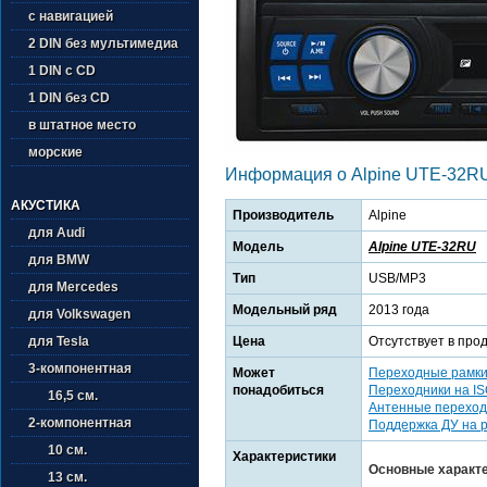
с навигацией
2 DIN без мультимедиа
1 DIN с CD
1 DIN без CD
в штатное место
морские
Информация о Alpine UTE-32R
АКУСТИКА
Производитель
Alpine
для Audi
Модель
Alpine UTE-32RU
для BMW
Тип
USB/MP3
для Mercedes
Модельный ряд
2013 года
для Volkswagen
Цена
Отсутствует в про
для Tesla
3-компонентная
Может
Переходные рамк
понадобиться
Переходники на I
16,5 см.
Антенные переход
2-компонентная
Поддержка ДУ на 
10 см.
Характеристики
Основные характ
13 см.