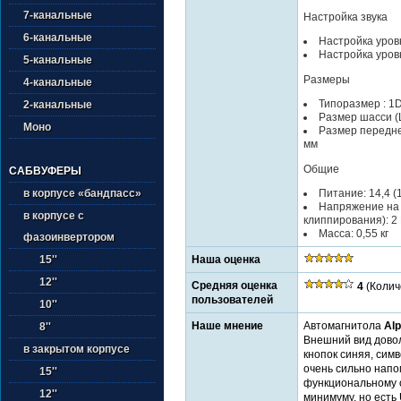
7-канальные
Настройка звука
6-канальные
Настройка уровн
Настройка уровн
5-канальные
Размеры
4-канальные
Типоразмер : 1
2-канальные
Размер шасси (Ш
Моно
Размер передней
мм
Общие
САБВУФЕРЫ
Питание: 14,4 (1
в корпусе «бандпасс»
Напряжение на 
в корпусе с
клиппирования): 2
Масса: 0,55 кг
фазоинвертором
Наша оценка
15''
12''
Средняя оценка
4
(Колич
пользователей
10''
Наше мнение
Автомагнитола
Al
8''
Внешний вид довол
в закрытом корпусе
кнопок синяя, сим
очень сильно напо
15''
функциональному 
12''
минимуму, но есть