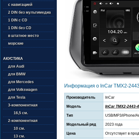
с навигацией
2 DIN без мультимедиа
1 DIN с CD
1 DIN без CD
в штатное место
морские
АКУСТИКА
для Audi
для BMW
для Mercedes
Информация о InCar TMX2-2443
для Volkswagen
Производитель
InCar
для Tesla
3-компонентная
Модель
InCar TMX2-2443-4
16,5 см.
Тип
USB/MP3/iPhone/An
2-компонентная
Модельный ряд
2023 года
10 см.
Цена
Отсутствует в про
13 см.