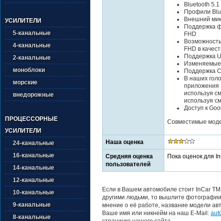
Bluetooth 5.1
Профили Blue
Внешний мик
УСИЛИТЕЛИ
Поддержка ф
5-канальные
FHD
Возможность
4-канальные
FHD в качес
Поддержка U
2-канальные
Изменяемые
моноблоки
Поддержка Ca
В наших гол
морские
приложения 
используя см
внедорожные
используя см
Доступ к Goo
ПРОЦЕССОРНЫЕ
Совместимые модел
УСИЛИТЕЛИ
Наша оценка
24-канальные
16-канальные
Средняя оценка
Пока оценок для I
пользователей
14-канальные
12-канальные
Если в Вашем автомобиле стоит InCar TM
10-канальные
другими людьми, то вышлите фотографии 
9-канальные
мнение о её работе, название модели авт
Ваше имя или никнейм на наш E-Mail:
aut
8-канальные
страничке нашего сайта.