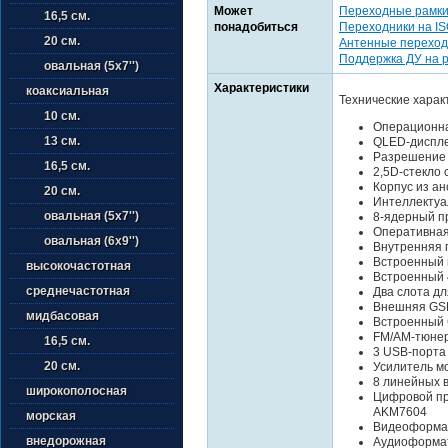
Может
Переходные рамк
16,5 см.
понадобиться
Переходники на I
20 см.
Антенные переход
Поддержка ДУ на 
овальная (5х7'')
Характеристики
коаксиальная
Технические харак
10 см.
Операционна
13 см.
QLED-диспле
Разрешение 
16,5 см.
2,5D-стекло
Корпус из а
20 см.
Интеллектуа
овальная (5х7'')
8-ядерный пр
Оперативная
овальная (6х9'')
Внутренняя 
Встроенный 
высокочастотная
Встроенный 
среднечастотная
Два слота дл
Внешняя GSM
мидбасовая
Встроенный 
FM/AM-тюне
16,5 см.
3 USB-порта
20 см.
Усилитель мо
8 линейных 
широкополосная
Цифровой пр
AKM7604
морская
Видеоформат
внедорожная
Аудиоформат