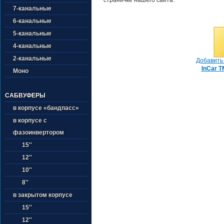
7-канальные
6-канальные
5-канальные
4-канальные
2-канальные
Добавить 
InCar T
Моно
САБВУФЕРЫ
в корпусе «бандпасс»
в корпусе с
фазоинвертором
15''
12''
10''
8''
в закрытом корпусе
15''
12''