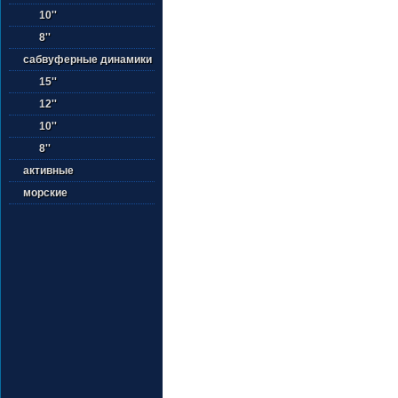
10''
8''
сабвуферные динамики
15''
12''
10''
8''
активные
морские