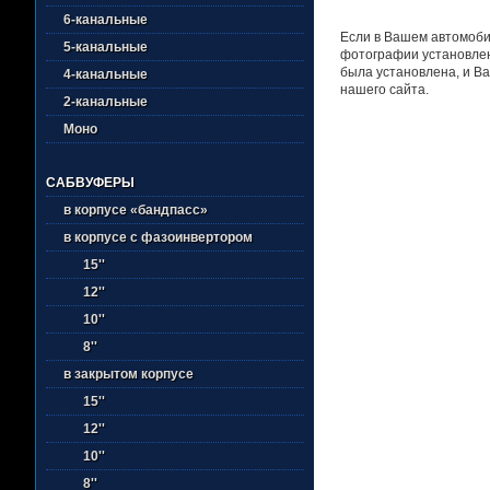
6-канальные
Если в Вашем автомоби
5-канальные
фотографии установлен
была установлена, и Ва
4-канальные
нашего сайта.
2-канальные
Моно
САБВУФЕРЫ
в корпусе «бандпасс»
в корпусе с фазоинвертором
15''
12''
10''
8''
в закрытом корпусе
15''
12''
10''
8''