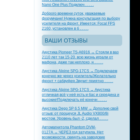
Nano One Plus Подключ . . . . .
Доброго времени суток, уважаемые
форумчане! Нужна консультация по выбору
усилителя на фронт. Имеется: Focal FPS
2160, установлен в б . . . . .
ВАШИ ОТЗЫВЫ
Акустика Pioneer TS-A6916 → Стояли в ваз
2110 лет так 15-20. всю жизнь играли от
мафона, даже так неплохо, н . . . . .
Акустика Alpine SPG-17CS → Подключаем
конечно же через усилитель!Желательно
фронт + сабвуфер.Звучит приятно . . . . .
Акустика Alpine SPG-17CS → Акустика
отличная,всё у неё есть и бас и середина и
высокие!Подключать её конечн . . . . .
Акустика Dego SP 6.5 MW → Дополню свой
отзыв: от процеуся JL Audio VX800/8i
мостом. Уровень был -2, сделал . . . . .
Автомагнитола Phantom DVM-
0127A → ЧЕРЕЗ год затупила. Нет
возможности. скинуть на заводские