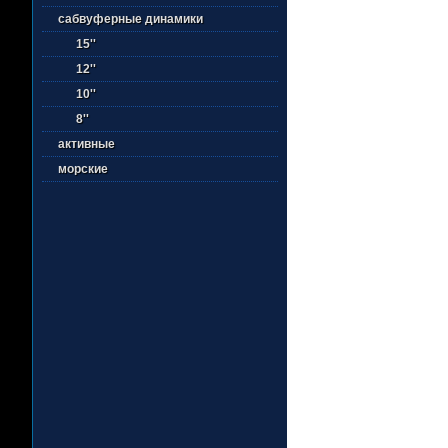
сабвуферные динамики
15''
12''
10''
8''
активные
морские