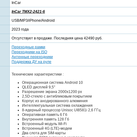
InCar
InCar TMX2-2421-6
USB/MP3/iPhone/Android
2023 года
Отсутствует в продаже. Последняя цена 42490 руб.
Переходные рамки
Переходники на ISO
Антенные переходники
Поддержка ДУ на руле
Технические характеристики :
Операционная система Android 10
QLED дисплей 9,5"
Разрешение экрана 2000x1200 px
2,5D-стекло с антибликовым покрытием
Корпус из анодированного алюминия
Интеллектуальная система охлаждения
8-ядерный процессор Unisoc UI8581i 2,6 ГГц
Оперативная память 6 Гб
Внутренняя память 128 Гб
Встроенный модуль Wi-Fi
Встроенный 4G (LTE)-модем
Два слота для SIM-карты