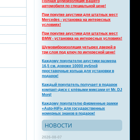
Полная шумоизоляция Вашего
автомобиля по специальной цене!
При покупке акустики для штатных мест
Mercedes - установка на интересных
условиях!
При покупке акустики для штатных мест
BMW - установка на интересных условиях!
Шумовиброизоляция четырех дверей в
три слоя под ключ по интересной цене!
Каждому покупателю акустики размера
16,5 см. дороже 10000 рублей
проставочные кольца для установки в
подарок!
Каждый покупатель получает в подарок
компакт-диск с клёвыми миксами от Mr. DJ
Monj!
Каждому покупателю фирменные рамки
«Auto-HiFi» для государственных
номерных знаков в подарок!
НОВОСТИ
2026-08-07