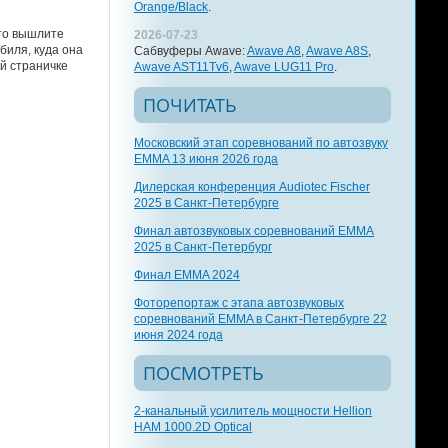
Orange/Black
.
 то вышлите
2026-07-23
биля, куда она
Сабвуферы Awave:
Awave A8
,
Awave A8S
,
й страничке
Awave AST11Tv6
,
Awave LUG11 Pro
.
ПОЧИТАТЬ
Московский этап соревнований по автозвуку
EMMA 13 июня 2026 года
Дилерская конференция Audiotec Fischer
2025 в Санкт-Петербурге
Финал автозвуковых соревнований EMMA
2025 в Санкт-Петербург
Финал EMMA 2024
Фоторепортаж с этапа автозвуковых
соревнований EMMA в Санкт-Петербурге 22
июня 2024 года
ПОСМОТРЕТЬ
2-канальный усилитель мощности Hellion
HAM 1000.2D Optical