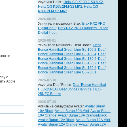
Акустика Helix :
Helix Ci3 K130.2-S3 MK2
,
Helix Ci3 K165.2FM-S2 MK2
,
Helix Ci3
K200.2FM-S3 MK2
.
2026-08-05
Усилители мощности Brax:
Brax RX2 PRO
Digital Input
,
Brax RX2 PRO Founders Edition
Digital Input
.
2026-08-01
Усилители мощности Deaf Bonce:
Deaf
Bonce Hannibal Green Line GL-100.2
,
Deaf
Bonce Hannibal Green Line GL-100.4
,
Deaf
честве
Bonce Hannibal Green Line GL-130.4
,
Deaf
Bonce Hannibal Green Line GL-150.2
,
Deaf
Bonce Hannibal Green Line GL-150.4
,
Deaf
Bonce Hannibal Green Line GL-700.1
.
lay с
2026-07-30
ить Apple
Акустика Deaf Bonce:
Deaf Bonce Hannibal
HLG-25NEO
,
Deaf Bonce Hannibal HLG-
25NEO Bronze
.
2026-07-28
Активыне сабвуферы Avatar:
Avatar Buran
10A Black
,
Avatar Buran 10A Mint
,
Avatar Buran
10A Orange
,
Avatar Buran 10A Orange/Black
,
Avatar Buran 12A Black
,
Avatar Buran 12A Mint
,
Avatar Buran 12A Orange
,
Avatar Buran 12A