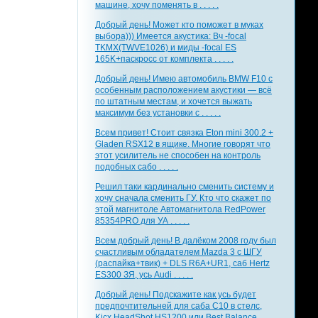
машине, хочу поменять в . . . . .
Добрый день! Может кто поможет в муках
выбора))) Имеется акустика: Вч -focal
TKMX(TWVE1026) и миды -focal ES
165K+паскросс от комплекта . . . . .
Добрый день! Имею автомобиль BMW F10 с
особенным расположением акустики — всё
по штатным местам, и хочется выжать
максимум без установки с . . . . .
Всем привет! Стоит связка Eton mini 300.2 +
Gladen RSX12 в ящике. Многие говорят что
этот усилитель не способен на контроль
подобных сабо . . . . .
Решил таки кардинально сменить систему и
хочу сначала сменить ГУ. Кто что скажет по
этой магнитоле Автомагнитола RedPower
85354PRO для УА . . . . .
Всем добрый день! В далёком 2008 году был
счастливым обладателем Mazda 3 с ШГУ
(распайка+твик) + DLS R6A+UR1, саб Hertz
ES300 ЗЯ, усь Audi . . . . .
Добрый день! Подскажите как усь будет
предпочтительней для саба С10 в стелс,
Kicx HeadShot HS1200 или Best Balance