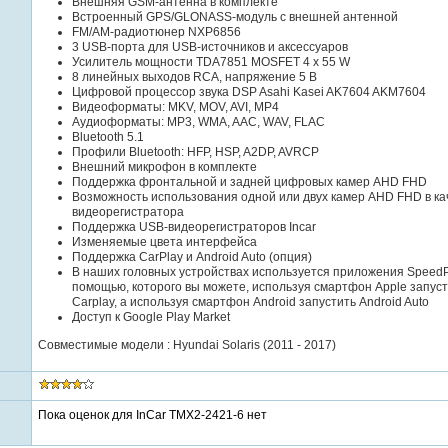
Внешняя GSM-антенна в комплекте
Встроенный GPS/GLONASS-модуль с внешней антенной
FM/AM-радиотюнер NXP6856
3 USB-порта для USB-источников и аксессуаров
Усилитель мощности TDA7851 MOSFET 4 x 55 W
8 линейных выходов RCA, напряжение 5 В
Цифровой процессор звука DSP Asahi Kasei AK7604 AKM7604
Видеоформаты: MKV, MOV, AVI, MP4
Аудиоформаты: MP3, WMA, AAC, WAV, FLAC
Bluetooth 5.1
Профили Bluetooth: HFP, HSP, A2DP, AVRCP
Внешний микрофон в комплекте
Поддержка фронтальной и задней цифровых камер AHD FHD
Возможность использования одной или двух камер AHD FHD в ка
видеорегистратора
Поддержка USB-видеорегистраторов Incar
Изменяемые цвета интерфейса
Поддержка CarPlay и Android Auto (опция)
В наших головных устройствах используется приложения SpeedP
помощью, которого вы можете, используя смартфон Apple запуст
Carplay, а используя смартфон Android запустить Android Auto
Доступ к Google Play Market
Совместимые модели : Hyundai Solaris (2011 - 2017)
Пока оценок для InCar TMX2-2421-6 нет