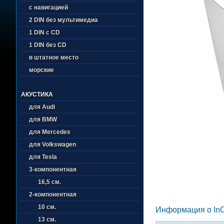
с навигацией
2 DIN без мультимедиа
1 DIN с CD
1 DIN без CD
в штатное место
морские
АКУСТИКА
для Audi
для BMW
для Mercedes
для Volkswagen
для Tesla
3-компонентная
16,5 см.
2-компонентная
10 см.
Информация о In
13 см.