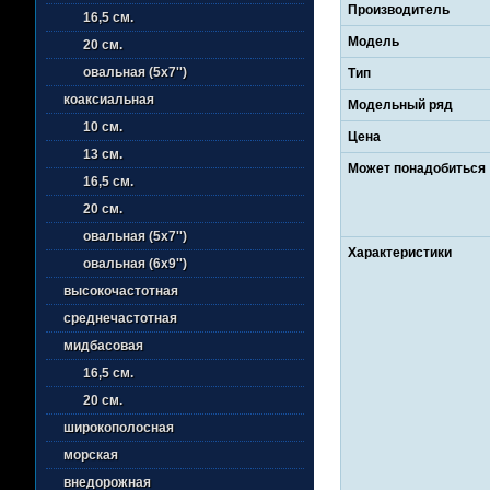
Производитель
16,5 см.
Модель
20 см.
овальная (5х7'')
Тип
коаксиальная
Модельный ряд
10 см.
Цена
13 см.
Может понадобиться
16,5 см.
20 см.
овальная (5х7'')
Характеристики
овальная (6х9'')
высокочастотная
среднечастотная
мидбасовая
16,5 см.
20 см.
широкополосная
морская
внедорожная