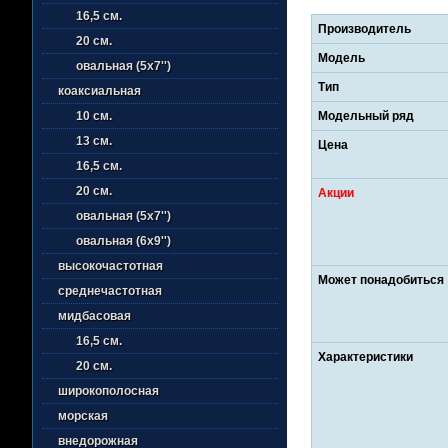
16,5 см.
Производитель
20 см.
Модель
овальная (5х7'')
Тип
коаксиальная
Модельный ряд
10 см.
13 см.
Цена
16,5 см.
20 см.
Акции
овальная (5х7'')
овальная (6х9'')
высокочастотная
Может понадобиться
среднечастотная
мидбасовая
16,5 см.
Характеристики
20 см.
широкополосная
морская
внедорожная