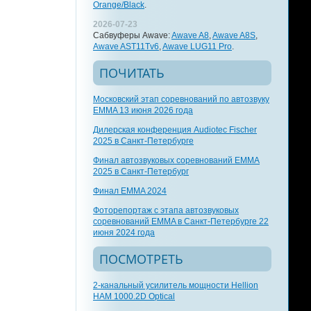
Orange/Black
.
2026-07-23
Сабвуферы Awave:
Awave A8
,
Awave A8S
,
Awave AST11Tv6
,
Awave LUG11 Pro
.
ПОЧИТАТЬ
Московский этап соревнований по автозвуку
EMMA 13 июня 2026 года
Дилерская конференция Audiotec Fischer
2025 в Санкт-Петербурге
Финал автозвуковых соревнований EMMA
2025 в Санкт-Петербург
Финал EMMA 2024
Фоторепортаж с этапа автозвуковых
соревнований EMMA в Санкт-Петербурге 22
июня 2024 года
ПОСМОТРЕТЬ
2-канальный усилитель мощности Hellion
HAM 1000.2D Optical