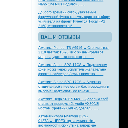
Nano One Plus Подключ . . . . .
Доброго времени суток, уважаемые
форумчане! Нужна консультация по выбору
усилителя на фронт. Имеется: Focal FPS
2160, установлен в б . . . . .
ВАШИ ОТЗЫВЫ
Акустика Pioneer TS-A6916 → Стояли в ваз
2110 лет так 15-20. всю жизнь играли от
мафона, даже так неплохо, н . . . . .
Акустика Alpine SPG-17CS → Подключаем
конечно же через усилитель!Желательно
фронт + сабвуфер.Звучит приятно . . . . .
Акустика Alpine SPG-17CS → Акустика
отличная,всё у неё есть и бас и середина и
высокие!Подключать её конечн . . . . .
Акустика Dego SP 6.5 MW → Дополню свой
отзыв: от процеуся JL Audio VX800/8i
мостом. Уровень был -2, сделал . . . . .
Автомагнитола Phantom DVM-
0127A → ЧЕРЕЗ год затупила. Нет
возможности. скинуть на заводские