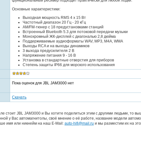
функциональный ресивер подходит практически для любой лодки.
Основные характеристики:
Выходная мощность RMS 4 x 15 Вт
Частотный диапазон 20 Гц - 20 кГц
AM/FM-тюнер с 18 предустановками станций
Встроенный Bluetooth 5.3 для потоковой передачи музыки
Монохромный ЖК-дисплей с диагональю 2,8 дюйма
Поддерживаемые аудиоформаты WAV, MP3, M4A, WMA
Выходы RCA и на выходы динамиков
3 выхода предусилителя 2 В
Напряжение питания 9 - 16 В
Установка в стандартные отверстия для приборов
Степень защиты IP66 для морского использования
Пока оценок для JBL JAM3000 нет
Скачать
ле стоит JBL JAM3000 и Вы хотите поделиться этим с другими людьми, то в
ной у Вас автомагнитолы, своё мнение о её работе, название модели автомо
ше имя или никнейм на наш E-Mail:
auto-hifi@mail.ru
и мы разместим их на это