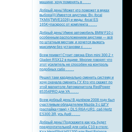
машине, хочу поменять в . . . . .
Добрый день! Может кто поможет в муках
выбора))) Имеется акустика: Вч -focal
TKMX(TWVE1026) и миды -focal ES
165K+паскросс от комплекта . . . . .
Добрый день! Имею автомобиль BMW F10 с
особенным расположением акустики — всё
по штатным местам, и хочется выжать
максимум без установки с . . . . .
Всем привет! Стоит связка Eton mini 300.2 +
Gladen RSX12 в ящике. Многие говорят что
этот усилитель не способен на контроль
подобных сабо . . . . .
Решил таки кардинально сменить систему и
хочу сначала сменить ГУ. Кто что скажет по
этой магнитоле Автомагнитола RedPower
85354PRO для УА . . . . .
Всем добрый день! В далёком 2008 году был
счастливым обладателем Mazda 3 с ШГУ
(распайка+твик) + DLS R6A+UR1, саб Hertz
ES300 ЗЯ, усь Audi . . . . .
Добрый день! Подскажите как усь будет
предпочтительней для саба С10 в стелс,
Kicx HeadShot HS1200 или Best Balance