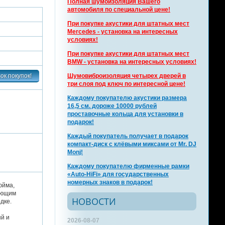
Полная шумоизоляция Вашего
автомобиля по специальной цене!
При покупке акустики для штатных мест
Mercedes - установка на интересных
условиях!
При покупке акустики для штатных мест
BMW - установка на интересных условиях!
Шумовиброизоляция четырех дверей в
три слоя под ключ по интересной цене!
Каждому покупателю акустики размера
16,5 см. дороже 10000 рублей
проставочные кольца для установки в
подарок!
Каждый покупатель получает в подарок
компакт-диск с клёвыми миксами от Mr. DJ
Monj!
Каждому покупателю фирменные рамки
«Auto-HiFi» для государственных
номерных знаков в подарок!
юйма,
яющим
НОВОСТИ
дке.
ый и
2026-08-07