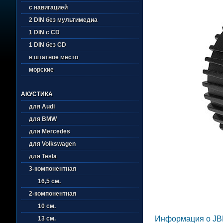
с навигацией
2 DIN без мультимедиа
1 DIN с CD
1 DIN без CD
в штатное место
морские
АКУСТИКА
для Audi
для BMW
для Mercedes
для Volkswagen
для Tesla
3-компонентная
16,5 см.
2-компонентная
10 см.
Информация о JB
13 см.