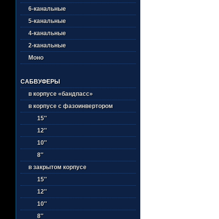
6-канальные
5-канальные
4-канальные
2-канальные
Моно
САБВУФЕРЫ
в корпусе «бандпасс»
в корпусе с фазоинвертором
15''
12''
10''
8''
в закрытом корпусе
15''
12''
10''
8''