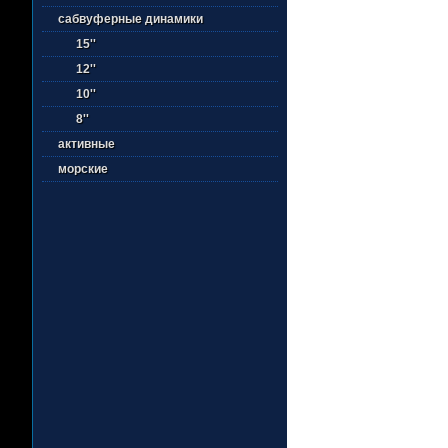
сабвуферные динамики
15''
12''
10''
8''
активные
морские