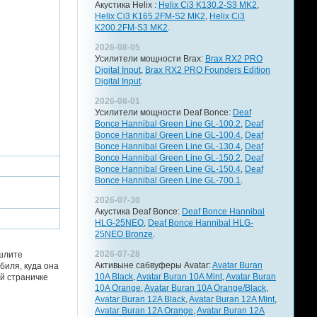
Акустика Helix :
Helix Ci3 K130.2-S3 MK2
,
Helix Ci3 K165.2FM-S2 MK2
,
Helix Ci3
K200.2FM-S3 MK2
.
2026-08-05
Усилители мощности Brax:
Brax RX2 PRO
Digital Input
,
Brax RX2 PRO Founders Edition
Digital Input
.
2026-08-01
Усилители мощности Deaf Bonce:
Deaf
Bonce Hannibal Green Line GL-100.2
,
Deaf
Bonce Hannibal Green Line GL-100.4
,
Deaf
Bonce Hannibal Green Line GL-130.4
,
Deaf
Bonce Hannibal Green Line GL-150.2
,
Deaf
Bonce Hannibal Green Line GL-150.4
,
Deaf
Bonce Hannibal Green Line GL-700.1
.
2026-07-30
Акустика Deaf Bonce:
Deaf Bonce Hannibal
HLG-25NEO
,
Deaf Bonce Hannibal HLG-
25NEO Bronze
.
2026-07-28
ышлите
Активыне сабвуферы Avatar:
Avatar Buran
биля, куда она
10A Black
,
Avatar Buran 10A Mint
,
Avatar Buran
й страничке
10A Orange
,
Avatar Buran 10A Orange/Black
,
Avatar Buran 12A Black
,
Avatar Buran 12A Mint
,
Avatar Buran 12A Orange
,
Avatar Buran 12A