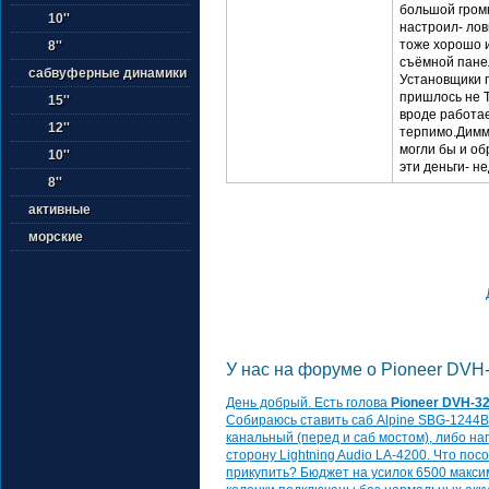
большой гром
10''
настроил- ло
тоже хорошо и
8''
съёмной пане
сабвуферные динамики
Установщики п
пришлось не Т
15''
вроде работае
12''
терпимо.Димме
могли бы и обр
10''
эти деньги- н
8''
активные
морские
У нас на форуме о Pioneer DVH
День добрый. Есть голова
Pioneer DVH-3
Собираюсь ставить саб Alpine SBG-1244BP
канальный (перед и саб мостом), либо нап
сторону Lightning Audio LA-4200. Что по
прикупить? Бюджет на усилок 6500 максим