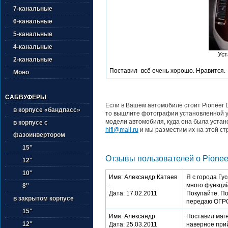
7-канальные
6-канальные
5-канальные
4-канальные
Уст
2-канальные
Поставил- всё очень хорошо. Нравится.
Моно
САБВУФЕРЫ
Если в Вашем автомобиле стоит Pioneer 
в корпусе «бандпасс»
то вышлите фотографии установленной у 
модели автомобиля, куда она была устан
в корпусе с
hifi@mail.ru
и мы разместим их на этой ст
фазоинвертором
15''
Отзывы пользователей о Pione
12''
10''
Имя: Александр Катаев
Я с города Гу
.
много функций
8''
Дата: 17.02.2011
Покупайте. По
в закрытом корпусе
передаю ОГРОМ
15''
Имя: Александр
Поставил магн
12''
Дата: 25.03.2011
наверное прий