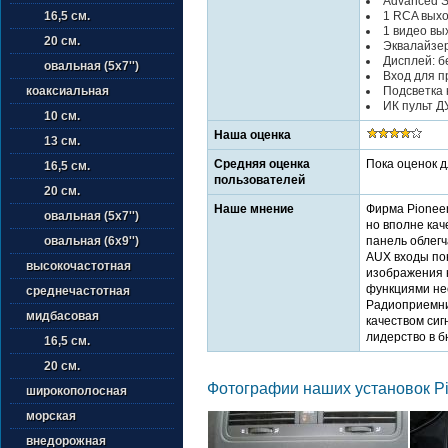
Advanced S
1 RCA выхо
16,5 см.
1 видео вы
20 см.
Эквалайзер
Дисплей: 
овальная (5х7'')
Вход для п
Подсветка 
коаксиальная
ИК пульт Д
10 см.
Наша оценка
13 см.
Средняя оценка
Пока оценок 
16,5 см.
пользователей
20 см.
Наше мнение
Фирма Pioneer
овальная (5х7'')
но вполне ка
панель облегч
овальная (6х9'')
AUX входы пон
высокочастотная
изображения 
функциями не
среднечастотная
Радиоприемни
мидбасовая
качеством сиг
лидерство в 
16,5 см.
20 см.
Фотографии наших установок Pi
широкополосная
морская
внедорожная