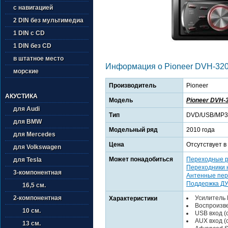
с навигацией
2 DIN без мультимедиа
1 DIN с CD
1 DIN без CD
в штатное место
Информация о Pioneer DVH-32
морские
Производитель
Pioneer
АКУСТИКА
Модель
Pioneer DVH-
для Audi
Тип
DVD/USB/MP3
для BMW
Модельный ряд
2010 года
для Mercedes
Цена
Отсутствует в
для Volkswagen
Может понадобиться
Переходные 
для Tesla
Переходники 
3-компонентная
Антенные пер
Поддержка ДУ
16,5 см.
Усилитель 
2-компонентная
Характеристики
Воспроизв
10 см.
USB вход (
AUX вход (
13 см.