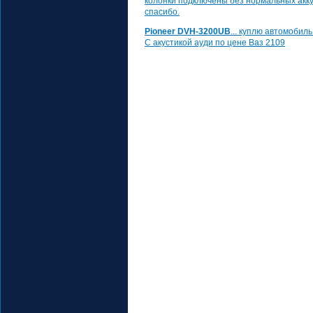
колонки подключены без нормальных акку
спасибо.
Pioneer DVH-3200UB
... куплю автомоби
С акустикой ауди по цене Ваз 2109