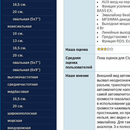
AUX-вход на пер
16,5 см.
Функция усилени
BASS EX;
20 см.
Эквалайзер Beat
овальная (5х7'')
MP3/WMA-декоде
Выходная мощнос
коаксиальная
4 Вт
Линейные выход
10 см.
Предустановки т
13 см.
Функция RDS: Ес
16,5 см.
Наша оценка
20 см.
Средняя
Пока оценок для Cl
оценка
овальная (5х7'')
пользователей
овальная (6х9'')
Наше мнение
Внешний вид авто
высокочастотная
вызвал неоднозначн
среднечастотная
разъем, транспорт
автомагнитоле напо
мидбасовая
самой автомагнитол
громкости оказалас
16,5 см.
в использовании удо
20 см.
громкости нажимали
простеньким, но пр
широкополосная
нельзя, вес видно 
морская
эквалайзер. Для та
аналогов. 3-х поло
внедорожная