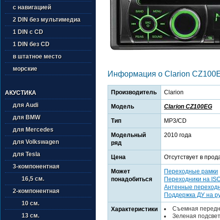
с навигацией
2 DIN без мультимедиа
1 DIN с CD
1 DIN без CD
в штатное место
морские
Информация о Clarion CZ100
Производитель
Clarion
АКУСТИКА
для Audi
Модель
Clarion CZ100EG
для BMW
Тип
MP3/CD
для Mercedes
Модельный
2010 года
для Volkswagen
ряд
для Tesla
Цена
Отсутствует в прод
3-компонентная
Может
Переходные рамки
16,5 см.
понадобиться
Переходники на IS
Антенные переход
2-компонентная
Поддержка ДУ на р
10 см.
Съемная передн
Характеристики
13 см.
Зеленая подсвет