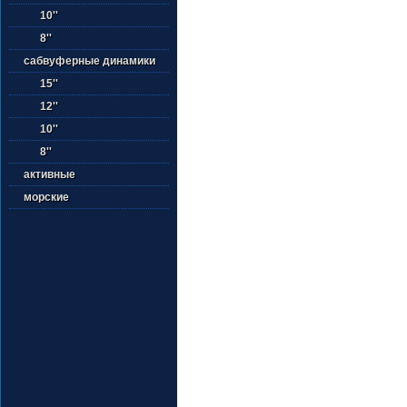
10''
8''
сабвуферные динамики
15''
12''
10''
8''
активные
морские