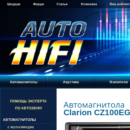
Шоурум
Форум
Статьи
Установка
Ваш рейтинг
Автомагнитолы
Акустика
Усилители
Автомагнитола
ПОМОЩЬ ЭКСПЕРТА
ПО АВТОЗВУКУ
Clarion CZ100E
АВТОМАГНИТОЛЫ
с мультимедиа