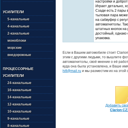
настройки и доброт
Играет детально, х
Сзади есть 2 пары 
УСИЛИТЕЛИ
тыловая пара может 
5-канальные
на сабвуфер с регу
автомагнитолы. Так
4-канальные
штатных кнопок на 
достойный, однако
2-канальные
упаковка.
моноблоки
морские
Если в Вашем автомобиле стоит Clario
внедорожные
этим с другими людьми, то вышлите фо
автомагнитолы, своё мнение о её рабо
куда она была установлена, и Ваше имя
ПРОЦЕССОРНЫЕ
hifi@mail.ru
и мы разместим их на этой 
УСИЛИТЕЛИ
24-канальные
16-канальные
14-канальные
12-канальные
Добавить сво
Clarion C
10-канальные
9-канальные
8-канальные