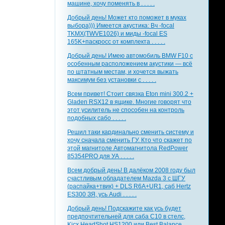
машине, хочу поменять в . . . . .
Добрый день! Может кто поможет в муках
выбора))) Имеется акустика: Вч -focal
TKMX(TWVE1026) и миды -focal ES
165K+паскросс от комплекта . . . . .
Добрый день! Имею автомобиль BMW F10 с
особенным расположением акустики — всё
по штатным местам, и хочется выжать
максимум без установки с . . . . .
Всем привет! Стоит связка Eton mini 300.2 +
Gladen RSX12 в ящике. Многие говорят что
этот усилитель не способен на контроль
подобных сабо . . . . .
Решил таки кардинально сменить систему и
хочу сначала сменить ГУ. Кто что скажет по
этой магнитоле Автомагнитола RedPower
85354PRO для УА . . . . .
Всем добрый день! В далёком 2008 году был
счастливым обладателем Mazda 3 с ШГУ
(распайка+твик) + DLS R6A+UR1, саб Hertz
ES300 ЗЯ, усь Audi . . . . .
Добрый день! Подскажите как усь будет
предпочтительней для саба С10 в стелс,
Kicx HeadShot HS1200 или Best Balance