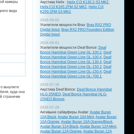
ной камеры
Акустика Helix :
Helix Ci3 K130.2-S3 MK2
,
Helix Ci3 K165.2FM-S2 MK2
,
Helix Ci3
него вида
K200.2FM-S3 MK2
.
2026-08-05
Усилители мощности Brax:
Brax RX2 PRO
Digital Input
,
Brax RX2 PRO Founders Edition
Digital Input
.
2026-08-01
Усилители мощности Deaf Bonce:
Deaf
Bonce Hannibal Green Line GL-100.2
,
Deaf
Bonce Hannibal Green Line GL-100.4
,
Deaf
Bonce Hannibal Green Line GL-130.4
,
Deaf
Bonce Hannibal Green Line GL-150.2
,
Deaf
Bonce Hannibal Green Line GL-150.4
,
Deaf
Bonce Hannibal Green Line GL-700.1
.
2026-07-30
 то вышлите
Акустика Deaf Bonce:
Deaf Bonce Hannibal
биля, куда она
HLG-25NEO
,
Deaf Bonce Hannibal HLG-
й страничке
25NEO Bronze
.
2026-07-28
Активыне сабвуферы Avatar:
Avatar Buran
10A Black
,
Avatar Buran 10A Mint
,
Avatar Buran
10A Orange
,
Avatar Buran 10A Orange/Black
,
Avatar Buran 12A Black
,
Avatar Buran 12A Mint
,
Avatar Buran 12A Orange
,
Avatar Buran 12A