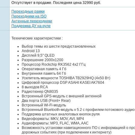
Отсутствует в продаже. Последняя цена 32990 руб.
Переходные рамки
Переходники на ISO
Антенные переходники
Поддержка ДУ на руле
Технические характеристики :
Выбор темы из шести предустановленных
Android 13
Дисплей 9,5" QLED
Разрешение 2000x1200
Процессор Rockchip RK3562 4x2 ГГц
Оперативная память 4 Гб
Внутренняя память 64 Гб
Усилитель мощности TOSHIBA TB2929HQ (4x50 Вт)
Цифровой процессор DSP ASAHI KASEI AK7604
8 выходов RCA
Радиотюнер QN8035
Встроенный GPS-модуль с внешней антенной
Два порта USB (Front+ Rear)
Встроенный Wi-Fi-модуль
Встроенный Bluetooth-модуль v 5.2 с профилем потокового аудио
Поддержка штатных аналоговых кнопок руля
Видеоформаты: MKV, MOV, AVI, MP4
Аудиоформаты: MP3, FLAC, WMA, AAC
Возможность установки навигационного ПО с информацией о про
дорожных событиях (при подключении к интернету)