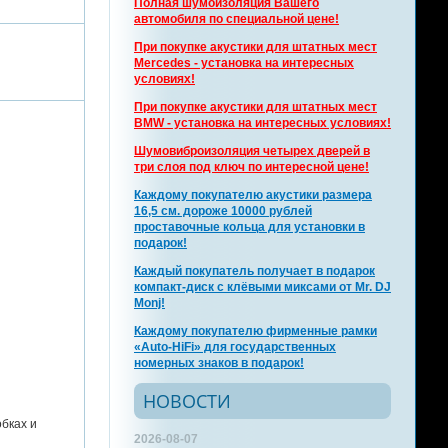
Полная шумоизоляция Вашего
автомобиля по специальной цене!
При покупке акустики для штатных мест
Mercedes - установка на интересных
условиях!
При покупке акустики для штатных мест
BMW - установка на интересных условиях!
Шумовиброизоляция четырех дверей в
три слоя под ключ по интересной цене!
Каждому покупателю акустики размера
16,5 см. дороже 10000 рублей
проставочные кольца для установки в
подарок!
Каждый покупатель получает в подарок
компакт-диск с клёвыми миксами от Mr. DJ
Monj!
Каждому покупателю фирменные рамки
«Auto-HiFi» для государственных
номерных знаков в подарок!
НОВОСТИ
бках и
2026-08-07