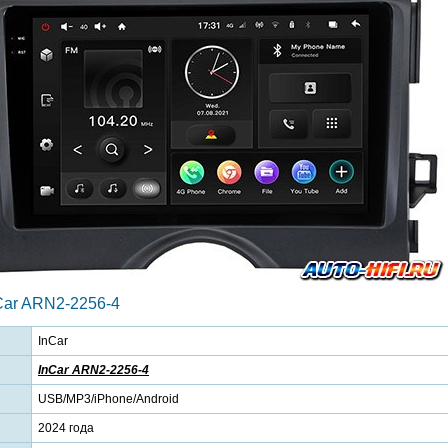
Car ARN2-2256-4
InCar
InCar ARN2-2256-4
USB/MP3/iPhone/Android
2024 года