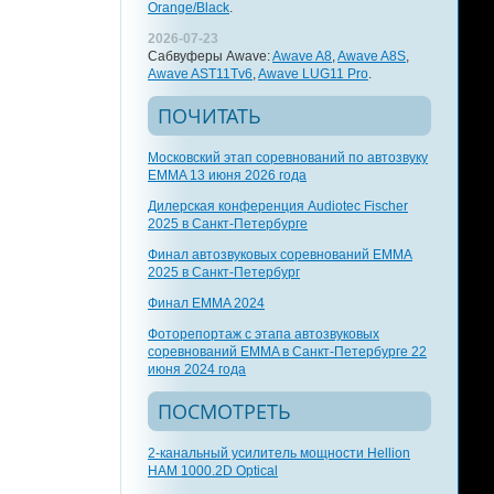
Orange/Black
.
2026-07-23
Сабвуферы Awave:
Awave A8
,
Awave A8S
,
Awave AST11Tv6
,
Awave LUG11 Pro
.
ПОЧИТАТЬ
Московский этап соревнований по автозвуку
EMMA 13 июня 2026 года
Дилерская конференция Audiotec Fischer
2025 в Санкт-Петербурге
Финал автозвуковых соревнований EMMA
2025 в Санкт-Петербург
Финал EMMA 2024
Фоторепортаж с этапа автозвуковых
соревнований EMMA в Санкт-Петербурге 22
июня 2024 года
ПОСМОТРЕТЬ
2-канальный усилитель мощности Hellion
HAM 1000.2D Optical