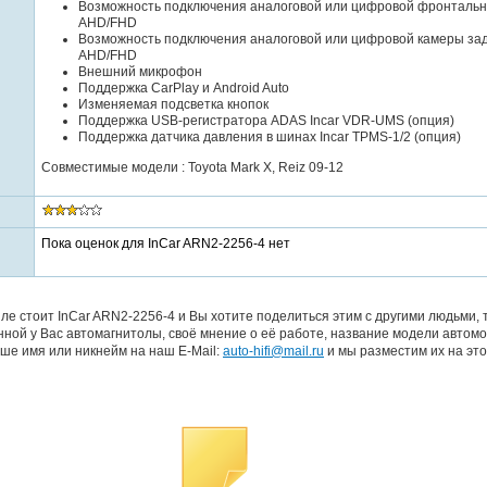
Возможность подключения аналоговой или цифровой фронталь
AHD/FHD
Возможность подключения аналоговой или цифровой камеры зад
AHD/FHD
Внешний микрофон
Поддержка CarPlay и Android Auto
Изменяемая подсветка кнопок
Поддержка USB-регистратора ADAS Incar VDR-UMS (опция)
Поддержка датчика давления в шинах Incar TPMS-1/2 (опция)
Совместимые модели : Toyota Mark X, Reiz 09-12
Пока оценок для InCar ARN2-2256-4 нет
ле стоит InCar ARN2-2256-4 и Вы хотите поделиться этим с другими людьми,
ной у Вас автомагнитолы, своё мнение о её работе, название модели автомо
ше имя или никнейм на наш E-Mail:
auto-hifi@mail.ru
и мы разместим их на это