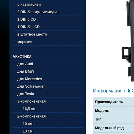
с навигацией
2 DIN без мультимедиа
1 DIN с CD
1 DIN без CD
в штатное место
морские
АКУСТИКА
для Audi
для BMW
для Mercedes
для Volkswagen
Информация о In
для Tesla
3-компонентная
Производитель
16,5 см.
Модель
2-компонентная
Тип
10 см.
Модельный ряд
13 см.