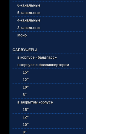
6-канальные
5-канальные
4-канальные
2-канальные
Моно
САБВУФЕРЫ
в корпусе «бандпасс»
в корпусе с фазоинвертором
15''
12''
10''
8''
в закрытом корпусе
15''
12''
10''
8''