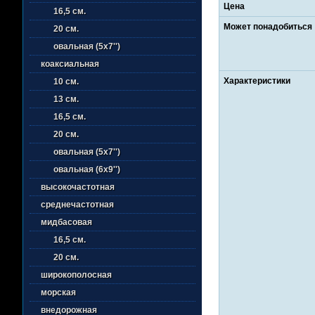
Цена
16,5 см.
Может понадобиться
20 см.
овальная (5х7'')
коаксиальная
Характеристики
10 см.
13 см.
16,5 см.
20 см.
овальная (5х7'')
овальная (6х9'')
высокочастотная
среднечастотная
мидбасовая
16,5 см.
20 см.
широкополосная
морская
внедорожная