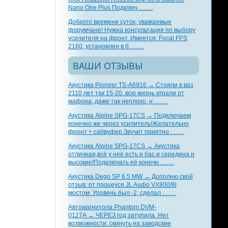
Nano One Plus Подключ . . . . .
Доброго времени суток, уважаемые
форумчане! Нужна консультация по выбору
усилителя на фронт. Имеется: Focal FPS
2160, установлен в б . . . . .
ВАШИ ОТЗЫВЫ
Акустика Pioneer TS-A6916 → Стояли в ваз
2110 лет так 15-20. всю жизнь играли от
мафона, даже так неплохо, н . . . . .
Акустика Alpine SPG-17CS → Подключаем
конечно же через усилитель!Желательно
фронт + сабвуфер.Звучит приятно . . . . .
Акустика Alpine SPG-17CS → Акустика
отличная,всё у неё есть и бас и середина и
высокие!Подключать её конечн . . . . .
Акустика Dego SP 6.5 MW → Дополню свой
отзыв: от процеуся JL Audio VX800/8i
мостом. Уровень был -2, сделал . . . . .
Автомагнитола Phantom DVM-
0127A → ЧЕРЕЗ год затупила. Нет
возможности. скинуть на заводские