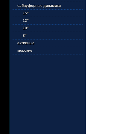
сабвуферные динамики
15''
12''
10''
8''
активные
морские