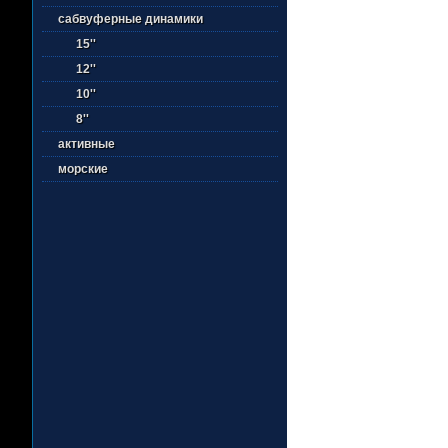
сабвуферные динамики
15''
12''
10''
8''
активные
морские