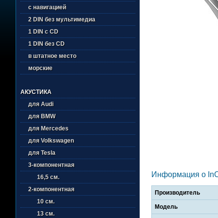
с навигацией
2 DIN без мультимедиа
1 DIN с CD
1 DIN без CD
в штатное место
морские
АКУСТИКА
для Audi
для BMW
для Mercedes
для Volkswagen
для Tesla
3-компонентная
Информация о In
16,5 см.
2-компонентная
Производитель
10 см.
Модель
13 см.