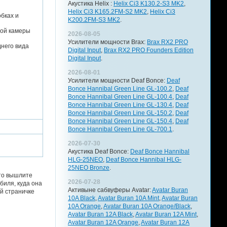
Акустика Helix :
Helix Ci3 K130.2-S3 MK2
,
Helix Ci3 K165.2FM-S2 MK2
,
Helix Ci3
бках и
K200.2FM-S3 MK2
.
ной камеры
2026-08-05
Усилители мощности Brax:
Brax RX2 PRO
него вида
Digital Input
,
Brax RX2 PRO Founders Edition
Digital Input
.
2026-08-01
Усилители мощности Deaf Bonce:
Deaf
Bonce Hannibal Green Line GL-100.2
,
Deaf
Bonce Hannibal Green Line GL-100.4
,
Deaf
Bonce Hannibal Green Line GL-130.4
,
Deaf
Bonce Hannibal Green Line GL-150.2
,
Deaf
Bonce Hannibal Green Line GL-150.4
,
Deaf
Bonce Hannibal Green Line GL-700.1
.
2026-07-30
Акустика Deaf Bonce:
Deaf Bonce Hannibal
HLG-25NEO
,
Deaf Bonce Hannibal HLG-
25NEO Bronze
.
 то вышлите
2026-07-28
биля, куда она
Активыне сабвуферы Avatar:
Avatar Buran
й страничке
10A Black
,
Avatar Buran 10A Mint
,
Avatar Buran
10A Orange
,
Avatar Buran 10A Orange/Black
,
Avatar Buran 12A Black
,
Avatar Buran 12A Mint
,
Avatar Buran 12A Orange
,
Avatar Buran 12A