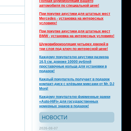
Полная шумоизоляция Вашего
автомобиля по специальной цене!
При покупке акустики для штатных мест
Mercedes - установка на интересных
условиях!
При покупке акустики для штатных мест
BMW - установка на интересных условиях!
Шумовиброизоляция четырех дверей в
три слоя под ключ по интересной цене!
Каждому покупателю акустики размера
16,5 см. дороже 10000 рублей
проставочные кольца для установки в
подарок!
Каждый покупатель получает в подарок
компакт-диск с клёвыми миксами от Mr. DJ
Monj!
Каждому покупателю фирменные рамки
«Auto-HiFi» для государственных
номерных знаков в подарок!
НОВОСТИ
2026-08-07