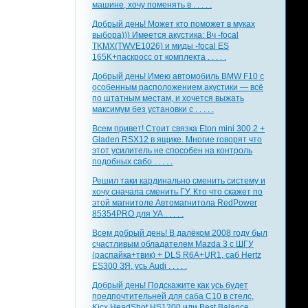
машине, хочу поменять в . . . . .
Добрый день! Может кто поможет в муках
выбора))) Имеется акустика: Вч -focal
TKMX(TWVE1026) и миды -focal ES
165K+паскросс от комплекта . . . . .
Добрый день! Имею автомобиль BMW F10 с
особенным расположением акустики — всё
по штатным местам, и хочется выжать
максимум без установки с . . . . .
Всем привет! Стоит связка Eton mini 300.2 +
Gladen RSX12 в ящике. Многие говорят что
этот усилитель не способен на контроль
подобных сабо . . . . .
Решил таки кардинально сменить систему и
хочу сначала сменить ГУ. Кто что скажет по
этой магнитоле Автомагнитола RedPower
85354PRO для УА . . . . .
Всем добрый день! В далёком 2008 году был
счастливым обладателем Mazda 3 с ШГУ
(распайка+твик) + DLS R6A+UR1, саб Hertz
ES300 ЗЯ, усь Audi . . . . .
Добрый день! Подскажите как усь будет
предпочтительней для саба С10 в стелс,
Kicx HeadShot HS1200 или Best Balance