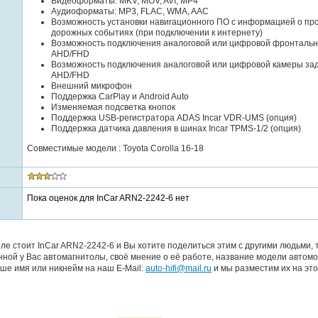
Видеоформаты: MKV, MOV, AVI, MP4
Аудиоформаты: MP3, FLAC, WMA, AAC
Возможность установки навигационного ПО с информацией о про
дорожных событиях (при подключении к интернету)
Возможность подключения аналоговой или цифровой фронталь
AHD/FHD
Возможность подключения аналоговой или цифровой камеры зад
AHD/FHD
Внешний микрофон
Поддержка CarPlay и Android Auto
Изменяемая подсветка кнопок
Поддержка USB-регистратора ADAS Incar VDR-UMS (опция)
Поддержка датчика давления в шинах Incar TPMS-1/2 (опция)
Совместимые модели : Toyota Corolla 16-18
Пока оценок для InCar ARN2-2242-6 нет
ле стоит InCar ARN2-2242-6 и Вы хотите поделиться этим с другими людьми,
ной у Вас автомагнитолы, своё мнение о её работе, название модели автомо
ше имя или никнейм на наш E-Mail:
auto-hifi@mail.ru
и мы разместим их на это