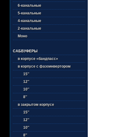
6-канальные
5-канальные
4-канальные
2-канальные
Моно
САБВУФЕРЫ
в корпусе «бандпасс»
в корпусе с фазоинвертором
15''
12''
10''
8''
в закрытом корпусе
15''
12''
10''
8''