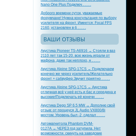
Nano One Plus Подключ . . . . .
Доброго времени суток, уважаемые
форумчане! Нужна консультация по выбору
усилителя на фронт. Имеется: Focal FPS
2160, установлен в б . . . . .
ВАШИ ОТЗЫВЫ
Акустика Pioneer TS-A6916 → Стояли в ваз
2110 лет так 15-20. всю жизнь играли от
мафона, даже так неплохо, н . . . . .
Акустика Alpine SPG-17CS → Подключаем
конечно же через усилитель!Желательно
фронт + сабвуфер.Звучит приятно . . . . .
Акустика Alpine SPG-17CS → Акустика
отличная,всё у неё есть и бас и середина и
высокие!Подключать её конечн . . . . .
Акустика Dego SP 6.5 MW → Дополню свой
отзыв: от процеуся JL Audio VX800/8i
мостом. Уровень был -2, сделал . . . . .
Автомагнитола Phantom DVM-
0127A → ЧЕРЕЗ год затупила. Нет
возможности. скинуть на заводские