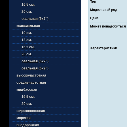
Тип
16,5 см.
Модельный ряд
20 см.
Цена
овальная (5х7'')
коаксиальная
Может понадобиться
10 см.
13 см.
16,5 см.
Характеристики
20 см.
овальная (5х7'')
овальная (6х9'')
высокочастотная
среднечастотная
мидбасовая
16,5 см.
20 см.
широкополосная
морская
внедорожная