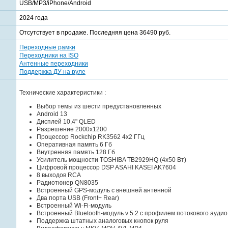
USB/MP3/iPhone/Android
2024 года
Отсутствует в продаже. Последняя цена 36490 руб.
Переходные рамки
Переходники на ISO
Антенные переходники
Поддержка ДУ на руле
Технические характеристики :
Выбор темы из шести предустановленных
Android 13
Дисплей 10,4" QLED
Разрешение 2000x1200
Процессор Rockchip RK3562 4x2 ГГц
Оперативная память 6 Гб
Внутренняя память 128 Гб
Усилитель мощности TOSHIBA TB2929HQ (4x50 Вт)
Цифровой процессор DSP ASAHI KASEI AK7604
8 выходов RCA
Радиотюнер QN8035
Встроенный GPS-модуль с внешней антенной
Два порта USB (Front+ Rear)
Встроенный Wi-Fi-модуль
Встроенный Bluetooth-модуль v 5.2 с профилем потокового аудио
Поддержка штатных аналоговых кнопок руля