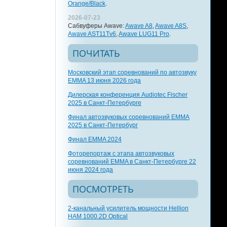
Orange/Black
.
2026-07-23
Сабвуферы Awave:
Awave A8
,
Awave A8S
,
Awave AST11Tv6
,
Awave LUG11 Pro
.
ПОЧИТАТЬ
Московский этап соревнований по автозвуку
EMMA 13 июня 2026 года
Дилерская конференция Audiotec Fischer
2025 в Санкт-Петербурге
Финал автозвуковых соревнований EMMA
2025 в Санкт-Петербург
Финал EMMA 2024
Фоторепортаж с этапа автозвуковых
соревнований EMMA в Санкт-Петербурге 22
июня 2024 года
ПОСМОТРЕТЬ
2-канальный усилитель мощности Hellion
HAM 1000.2D Optical