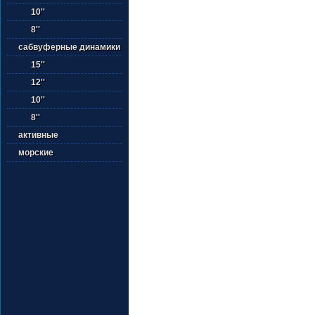
10''
8''
сабвуферные динамики
15''
12''
10''
8''
активные
морские