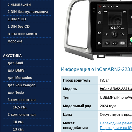
с навигацией
2 DIN без мультимедиа
1 DIN с CD
1 DIN без CD
в штатное место
морские
АКУСТИКА
для Audi
Информация о InCar ARN2-2231
для BMW
для Mercedes
Производитель
InCar
для Volkswagen
Модель
InCar ARN2-2231-
для Tesla
Тип
USB/MP3/iPhone/An
3-компонентная
Модельный ряд
2024 года
16,5 см.
Цена
Отсутствует в про
2-компонентная
10 см.
Может
Переходные рамк
понадобиться
Переходники на I
13 см.