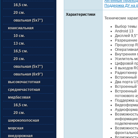
Антенные переход
16,5 см.
Поддержка ДУ на 
20 см.
Характеристики
Технические харак
овальная (5х7'')
Выбор темы 
коаксиальная
Android 13
Дисплей 9,5
10 см.
Разрешение
13 см.
Процессор R
Оперативная
16,5 см.
Внутренняя 
Усилитель м
20 см.
Цифровой пр
овальная (5х7'')
8 выходов R
Радиотюнер
овальная (6х9'')
Встроенный 
Два порта US
высокочастотная
Встроенный 
среднечастотная
Встроенный B
потокового а
мидбасовая
Поддержка ш
Видеоформат
16,5 см.
Аудиоформат
20 см.
Возможность
информацией
широкополосная
подключении
Возможность
морская
фронтально
внедорожная
Возможность