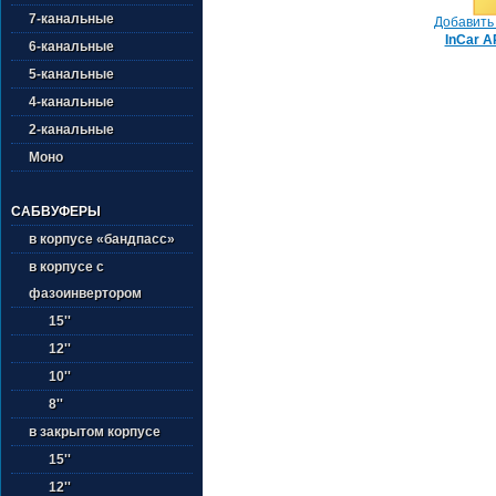
7-канальные
Добавить 
InCar A
6-канальные
5-канальные
4-канальные
2-канальные
Моно
САБВУФЕРЫ
в корпусе «бандпасс»
в корпусе с
фазоинвертором
15''
12''
10''
8''
в закрытом корпусе
15''
12''