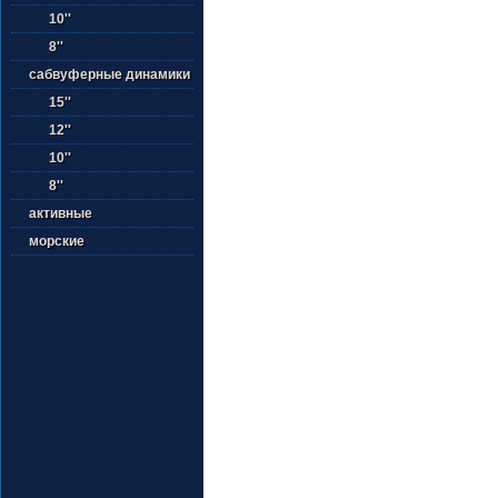
10''
8''
сабвуферные динамики
15''
12''
10''
8''
активные
морские