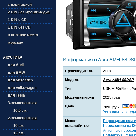
с навигацией
2 DIN без мультимедиа
1 DIN с CD
1 DIN без CD
в штатное место
морские
АКУСТИКА
Информация о Aura AMH-88DS
для Audi
Производитель
Aura
для BMW
Модель
Aura AMH-88DSP
для Mercedes
для Volkswagen
Тип
USB/MP3/iPhone/An
для Tesla
Модельный ряд
2023 года
3-компонентная
Цена
7890 руб.
16,5 см.
Установить в студи
2-компонентная
Может
Переходные рамк
понадобиться
Переходники на I
10 см.
Антенные переход
13 см.
Поддержка ДУ на 