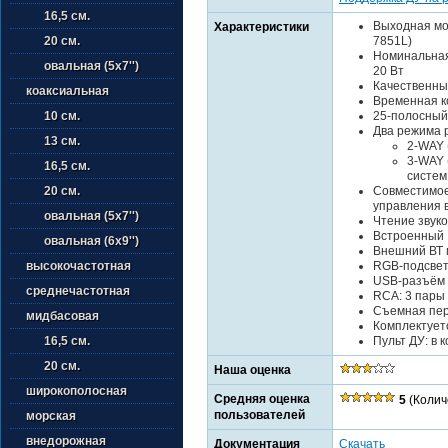
16,5 см.
Выходная мощ
Характеристики
7851L)
20 см.
Номинальная
овальная (5х7'')
20 Вт
Качественны
коаксиальная
Временная ко
25-полосный
10 см.
Два режима 
13 см.
2-WAY 
3-WAY 
16,5 см.
систем
Совместимое
20 см.
управления 
овальная (5х7'')
Чтение звук
Встроенный 
овальная (6х9'')
Внешний ВТ 
RGB-подсвет
высокочастотная
USB-разъём с
среднечастотная
RCA: 3 пары
Съемная пер
мидбасовая
Комплектует
Пульт ДУ: в 
16,5 см.
20 см.
Наша оценка
широкополосная
Средняя оценка
5
(Колич
пользователей
морская
внедорожная
Документация
Скачать