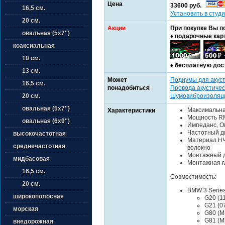
Цена
33600 руб.
16,5 см.
Установить в студи
20 см.
Акции
При покупке Вы п
овальная (5х7'')
♦ подарочные кар
коаксиальная
10 см.
♦ бесплатную дос
13 см.
Может
Подиумы для акус
16,5 см.
понадобиться
Провода акустичес
Шумовиброизоляц
20 см.
овальная (5х7'')
Максимальна
Характеристики
Мощность RM
овальная (6х9'')
Импеданс, Ом
Частотный ди
высокочастотная
Материал НЧ
среднечастотная
волокно
Монтажный ди
мидбасовая
Монтажная гл
16,5 см.
Совместимость:
20 см.
BMW 3 Serie
широкополосная
G20 (11
G21 (07
морская
G80 (M3
G81 (M3
внедорожная