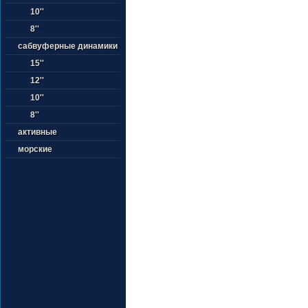
10''
8''
сабвуферные динамики
15''
12''
10''
8''
активные
морские