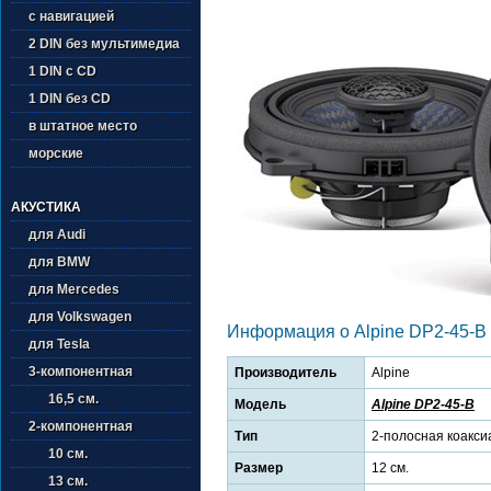
с навигацией
2 DIN без мультимедиа
1 DIN с CD
1 DIN без CD
в штатное место
морские
АКУСТИКА
для Audi
для BMW
для Mercedes
для Volkswagen
Информация о Alpine DP2-45-B
для Tesla
3-компонентная
Производитель
Alpine
16,5 см.
Модель
Alpine DP2-45-B
2-компонентная
Тип
2-полосная коакси
10 см.
Размер
12 см.
13 см.