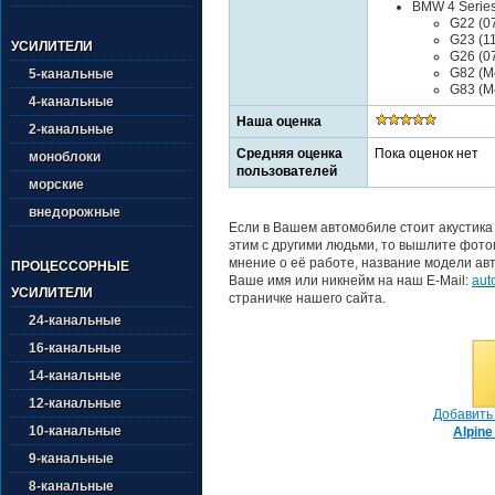
BMW 4 Serie
G22 (07
G23 (11
УСИЛИТЕЛИ
G26 (07
G82 (M
5-канальные
G83 (M4
4-канальные
Наша оценка
2-канальные
Средняя оценка
Пока оценок нет
моноблоки
пользователей
морские
внедорожные
Если в Вашем автомобиле стоит акустика
этим с другими людьми, то вышлите фотог
мнение о её работе, название модели авт
ПРОЦЕССОРНЫЕ
Ваше имя или никнейм на наш E-Mail:
aut
УСИЛИТЕЛИ
страничке нашего сайта.
24-канальные
16-канальные
14-канальные
12-канальные
Добавить 
10-канальные
Alpine
9-канальные
8-канальные