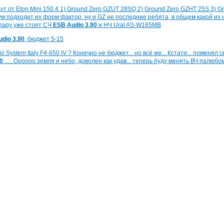
ут от Eton Mini 150.4 1) Ground Zero GZUT 28SQ 2) Ground Zero GZHT 25S 3) G
 подходит их форм фактор, ну и GZ не последние ребята, в общем какой из 
 пару уже стоят СЧ
ESB Audio 3.90
и НЧ Ural AS-W165MB
dio 3.90
, бюджет 5-15
 System Italy F4-650 IV ? Конечно не бюджет... но всё же... Кстати... поменял с
0
..... Оооооо земля и небо, доволен как удав... теперь буду менять ВЧ палюбом