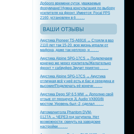
Доброго времени суток, уважаемые
форумчане! Нужна консультация по выбору
усилителя на фронт. Имеется: Focal FPS
2160, установлен в б . . . . .
ВАШИ ОТЗЫВЫ
Акустика Pioneer TS-A6916 → Стояли в ваз
2110 лет так 15-20. всю жизнь играли от
мафона, даже так неплохо, н . . . . .
Акустика Alpine SPG-17CS → Подключаем
конечно же через усилитель!Желательно
фронт + сабвуфер.Звучит приятно . . . . .
Акустика Alpine SPG-17CS → Акустика
отличная,всё у неё есть и бас и середина и
высокие!Подключать её конечн . . . . .
Акустика Dego SP 6.5 MW → Дополню свой
отзыв: от процеуся JL Audio VX800/8i
мостом. Уровень был -2, сделал . . . . .
Автомагнитола Phantom DVM-
0127A → ЧЕРЕЗ год затупила. Нет
возможности. скинуть на заводские
настройки. . . . . .