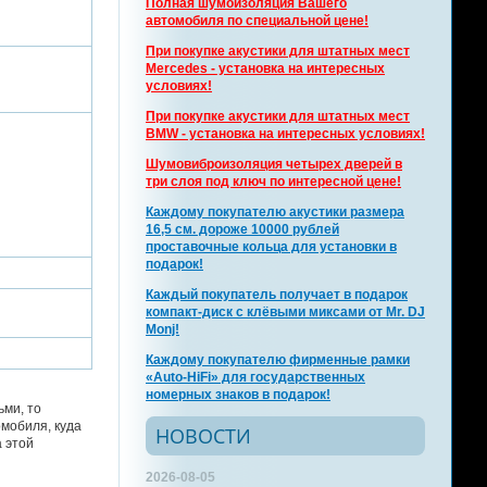
Полная шумоизоляция Вашего
автомобиля по специальной цене!
При покупке акустики для штатных мест
Mercedes - установка на интересных
условиях!
При покупке акустики для штатных мест
BMW - установка на интересных условиях!
Шумовиброизоляция четырех дверей в
три слоя под ключ по интересной цене!
Каждому покупателю акустики размера
16,5 см. дороже 10000 рублей
проставочные кольца для установки в
подарок!
Каждый покупатель получает в подарок
компакт-диск с клёвыми миксами от Mr. DJ
Monj!
Каждому покупателю фирменные рамки
«Auto-HiFi» для государственных
номерных знаков в подарок!
ьми, то
омобиля, куда
НОВОСТИ
 этой
2026-08-05