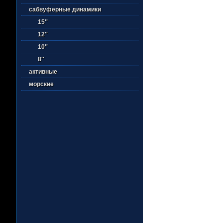
сабвуферные динамики
15''
12''
10''
8''
активные
морские