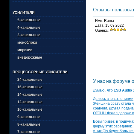
Отзывы пользовате
УСИЛИТЕЛИ
5-канальные
Имя: Rama
Дата: 15.09.2022
4-канальные
Оценка:
2-канальные
моноблоки
морские
внедорожные
ПРОЦЕССОРНЫЕ УСИЛИТЕЛИ
24-канальные
У нас на форуме о
16-канальные
Думаю , что
ESB Audio 
14-канальные
Делюсь впечатлениями
12-канальные
Женщина сразу стала чищ
сравнил. Другая подача 
10-канальные
ОГОНЬ! Фокал дороже в 
9-канальные
Всем привет, в подиума
8-канальные
форму этих серединок...
у них Qts будет больше 0
7-канальные