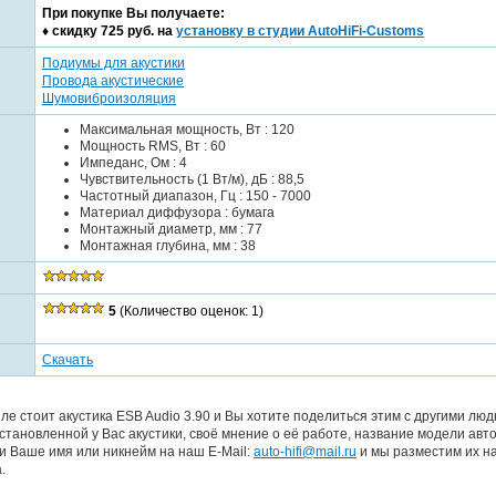
При покупке Вы получаете:
♦ cкидку 725 руб. на
установку в студии AutoHiFi-Customs
Подиумы для акустики
Провода акустические
Шумовиброизоляция
Максимальная мощность, Вт : 120
Мощность RMS, Вт : 60
Импеданс, Ом : 4
Чувствительность (1 Вт/м), дБ : 88,5
Частотный диапазон, Гц : 150 - 7000
Материал диффузора : бумага
Монтажный диаметр, мм : 77
Монтажная глубина, мм : 38
5
(Количество оценок: 1)
Скачать
е стоит акустика ESB Audio 3.90 и Вы хотите поделиться этим с другими люд
ановленной у Вас акустики, своё мнение о её работе, название модели авт
и Ваше имя или никнейм на наш E-Mail:
auto-hifi@mail.ru
и мы разместим их на
.