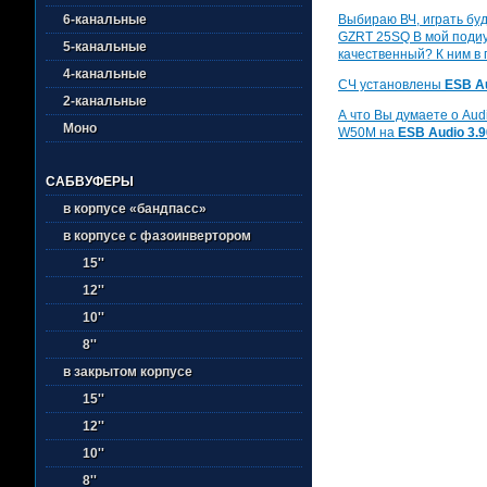
Выбираю ВЧ, играть буд
6-канальные
GZRT 25SQ В мой подиум
5-канальные
качественный? К ним в
4-канальные
СЧ установлены
ESB Au
2-канальные
А что Вы думаете о Audio
Моно
W50M на
ESB Audio 3.9
САБВУФЕРЫ
в корпусе «бандпасс»
в корпусе с фазоинвертором
15''
12''
10''
8''
в закрытом корпусе
15''
12''
10''
8''