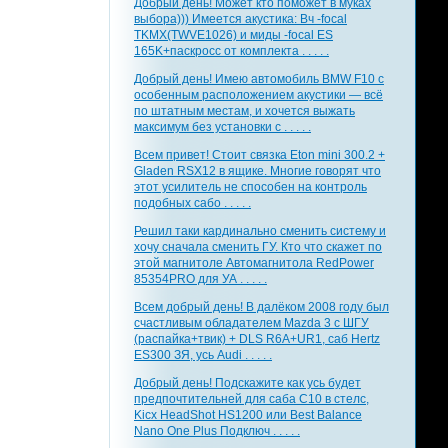
Добрый день! Может кто поможет в муках
выбора))) Имеется акустика: Вч -focal
TKMX(TWVE1026) и миды -focal ES
165K+паскросс от комплекта . . . . .
Добрый день! Имею автомобиль BMW F10 с
особенным расположением акустики — всё
по штатным местам, и хочется выжать
максимум без установки с . . . . .
Всем привет! Стоит связка Eton mini 300.2 +
Gladen RSX12 в ящике. Многие говорят что
этот усилитель не способен на контроль
подобных сабо . . . . .
Решил таки кардинально сменить систему и
хочу сначала сменить ГУ. Кто что скажет по
этой магнитоле Автомагнитола RedPower
85354PRO для УА . . . . .
Всем добрый день! В далёком 2008 году был
счастливым обладателем Mazda 3 с ШГУ
(распайка+твик) + DLS R6A+UR1, саб Hertz
ES300 ЗЯ, усь Audi . . . . .
Добрый день! Подскажите как усь будет
предпочтительней для саба С10 в стелс,
Kicx HeadShot HS1200 или Best Balance
Nano One Plus Подключ . . . . .