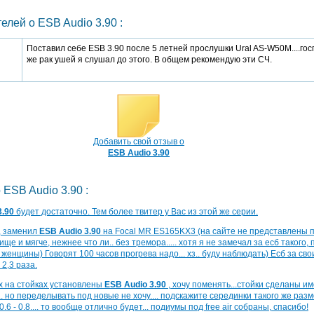
лей о ESB Audio 3.90 :
Поставил себе ESB 3.90 после 5 летней прослушки Ural AS-W50M....гос
же рак ушей я слушал до этого. В общем рекомендую эти СЧ.
Добавить свой отзыв о
ESB Audio 3.90
 ESB Audio 3.90 :
3.90
будет достаточно. Тем более твитер у Вас из этой же серии.
, заменил
ESB Audio 3.90
на Focal MR ES165KX3 (на сайте не представлены п
е и мягче, нежнее что ли.. без тремора..... хотя я не замечал за есб такого, 
женщины) Говорят 100 часов прогрева надо... хз.. буду наблюдать) Есб за сво
2,3 раза.
х на стойках установлены
ESB Audio 3.90
, хочу поменять...стойки сделаны и
. но переделывать под новые не хочу.... подскажите серединки такого же размер
.6 - 0.8.... то вообще отлично будет... подиумы под free air собраны, спасибо!