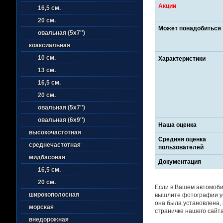
Акции
16,5 см.
20 см.
Может понадобиться
овальная (5х7'')
коаксиальная
10 см.
Характеристики
13 см.
16,5 см.
20 см.
овальная (5х7'')
овальная (6х9'')
Наша оценка
высокочастотная
Средняя оценка
среднечастотная
пользователей
мидбасовая
Документация
16,5 см.
20 см.
Если в Вашем автомобил
широкополосная
вышлите фотографии уст
она была установлена, 
морская
страничке нашего сайта
внедорожная