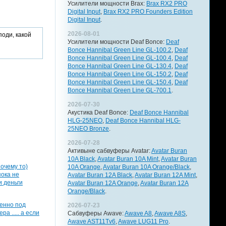
Усилители мощности Brax:
Brax RX2 PRO
Digital Input
,
Brax RX2 PRO Founders Edition
Digital Input
.
2026-08-01
поди, какой
Усилители мощности Deaf Bonce:
Deaf
Bonce Hannibal Green Line GL-100.2
,
Deaf
Bonce Hannibal Green Line GL-100.4
,
Deaf
Bonce Hannibal Green Line GL-130.4
,
Deaf
Bonce Hannibal Green Line GL-150.2
,
Deaf
Bonce Hannibal Green Line GL-150.4
,
Deaf
Bonce Hannibal Green Line GL-700.1
.
2026-07-30
Акустика Deaf Bonce:
Deaf Bonce Hannibal
HLG-25NEO
,
Deaf Bonce Hannibal HLG-
25NEO Bronze
.
2026-07-28
Активыне сабвуферы Avatar:
Avatar Buran
10A Black
,
Avatar Buran 10A Mint
,
Avatar Buran
очему то)
10A Orange
,
Avatar Buran 10A Orange/Black
,
пока не
Avatar Buran 12A Black
,
Avatar Buran 12A Mint
,
и деньги
Avatar Buran 12A Orange
,
Avatar Buran 12A
Orange/Black
.
менно под
2026-07-23
а ..... а если
Сабвуферы Awave:
Awave A8
,
Awave A8S
,
Awave AST11Tv6
,
Awave LUG11 Pro
.