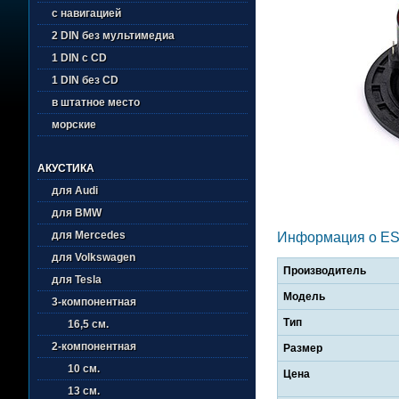
с навигацией
2 DIN без мультимедиа
1 DIN с CD
1 DIN без CD
в штатное место
морские
АКУСТИКА
для Audi
для BMW
для Mercedes
Информация о ESB
для Volkswagen
Производитель
для Tesla
Модель
3-компонентная
Тип
16,5 см.
2-компонентная
Размер
10 см.
Цена
13 см.