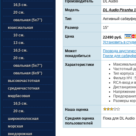
Производитель
DL Audio
16,5 см.
Модель
DL Audio Piranha 1
20 см.
Тип
Активный сабвуфе
овальная (5х7'')
Размер
15″
коаксиальная
10 см.
Цена
22490 руб.
Установить в студи
13 см.
16,5 см.
Может
Провода акустичес
понадобиться
Грили для сабвуф
20 см.
Максимальная
Характеристики
овальная (5х7'')
Частотный ди
овальная (6х9'')
Тип корпуса 
Фильтр НЧ : 5
высокочастотная
RCA-вход и 
Дистанционн
среднечастотная
Напряжение п
мидбасовая
Предохраните
Размеры корп
16,5 см.
Наша оценка
20 см.
Средняя оценка
Пока для DL Audio 
широкополосная
пользователей
морская
внедорожная