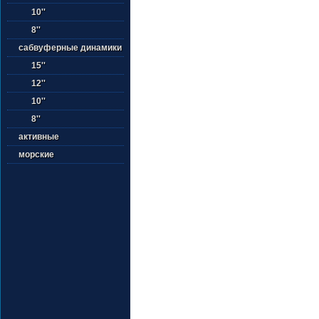
10''
8''
сабвуферные динамики
15''
12''
10''
8''
активные
морские