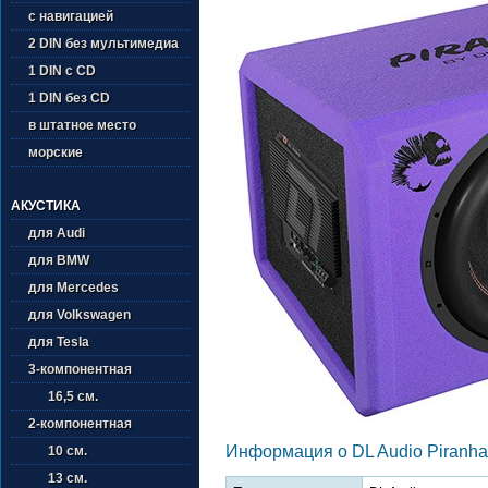
с навигацией
2 DIN без мультимедиа
1 DIN с CD
1 DIN без CD
в штатное место
морские
АКУСТИКА
для Audi
для BMW
для Mercedes
для Volkswagen
для Tesla
3-компонентная
16,5 см.
2-компонентная
Информация о DL Audio Piranha 
10 см.
13 см.