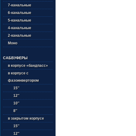
7-канальные
6-канальные
5-канальные
4-канальные
2-канальные
Моно
САБВУФЕРЫ
в корпусе «бандпасс»
в корпусе с
фазоинвертором
15''
12''
10''
8''
в закрытом корпусе
15''
12''