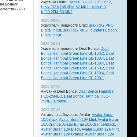
Акустика Helix :
Helix Ci3 K130.2-S3 MK2
,
ние модели
Helix Ci3 K165.2FM-S2 MK2
,
Helix Ci3
азместим их на
K200.2FM-S3 MK2
.
2026-08-05
Усилители мощности Brax:
Brax RX2 PRO
Digital Input
,
Brax RX2 PRO Founders Edition
Digital Input
.
2026-08-01
Усилители мощности Deaf Bonce:
Deaf
Bonce Hannibal Green Line GL-100.2
,
Deaf
Bonce Hannibal Green Line GL-100.4
,
Deaf
Bonce Hannibal Green Line GL-130.4
,
Deaf
Bonce Hannibal Green Line GL-150.2
,
Deaf
Bonce Hannibal Green Line GL-150.4
,
Deaf
Bonce Hannibal Green Line GL-700.1
.
2026-07-30
Акустика Deaf Bonce:
Deaf Bonce Hannibal
HLG-25NEO
,
Deaf Bonce Hannibal HLG-
25NEO Bronze
.
2026-07-28
Активыне сабвуферы Avatar:
Avatar Buran
10A Black
,
Avatar Buran 10A Mint
,
Avatar Buran
10A Orange
,
Avatar Buran 10A Orange/Black
,
Avatar Buran 12A Black
,
Avatar Buran 12A Mint
,
Avatar Buran 12A Orange
,
Avatar Buran 12A