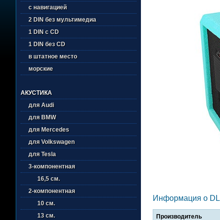
с навигацией
2 DIN без мультимедиа
1 DIN с CD
1 DIN без CD
в штатное место
морские
АКУСТИКА
для Audi
для BMW
для Mercedes
для Volkswagen
для Tesla
3-компонентная
16,5 см.
2-компонентная
Информация о DL A
10 см.
13 см.
Производитель