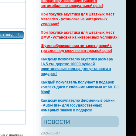
Полная шумоизоляция Вашего
автомобиля по специальной цене!
При покупке акустики для штатных мест
Mercedes - установка на интересных
условиях!
При покупке акустики для штатных мест
BMW - установка на интересных условиях!
Шумовиброизоляция четырех дверей в
три слоя под ключ по интересной цене!
Каждому покупателю акустики размера
16,5 см. дороже 10000 рублей
проставочные кольца для установки в
подарок!
Каждый покупатель получает в подарок
компакт-диск с клёвыми миксами от Mr. DJ
Monj!
Каждому покупателю фирменные рамки
«Auto-HiFi» для государственных
номерных знаков в подарок!
НОВОСТИ
2026-08-07
тим с другими