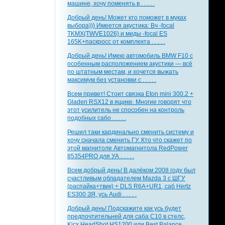
машине, хочу поменять в . . . . .
Добрый день! Может кто поможет в муках
выбора))) Имеется акустика: Вч -focal
TKMX(TWVE1026) и миды -focal ES
165K+паскросс от комплекта . . . . .
Добрый день! Имею автомобиль BMW F10 с
особенным расположением акустики — всё
по штатным местам, и хочется выжать
максимум без установки с . . . . .
Всем привет! Стоит связка Eton mini 300.2 +
Gladen RSX12 в ящике. Многие говорят что
этот усилитель не способен на контроль
подобных сабо . . . . .
Решил таки кардинально сменить систему и
хочу сначала сменить ГУ. Кто что скажет по
этой магнитоле Автомагнитола RedPower
85354PRO для УА . . . . .
Всем добрый день! В далёком 2008 году был
счастливым обладателем Mazda 3 с ШГУ
(распайка+твик) + DLS R6A+UR1, саб Hertz
ES300 ЗЯ, усь Audi . . . . .
Добрый день! Подскажите как усь будет
предпочтительней для саба С10 в стелс,
Kicx HeadShot HS1200 или Best Balance