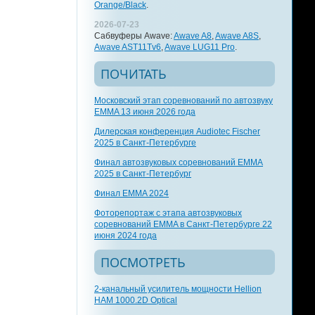
Orange/Black
.
2026-07-23
Сабвуферы Awave:
Awave A8
,
Awave A8S
,
Awave AST11Tv6
,
Awave LUG11 Pro
.
ПОЧИТАТЬ
Московский этап соревнований по автозвуку
EMMA 13 июня 2026 года
Дилерская конференция Audiotec Fischer
2025 в Санкт-Петербурге
Финал автозвуковых соревнований EMMA
2025 в Санкт-Петербург
Финал EMMA 2024
Фоторепортаж с этапа автозвуковых
соревнований EMMA в Санкт-Петербурге 22
июня 2024 года
ПОСМОТРЕТЬ
2-канальный усилитель мощности Hellion
HAM 1000.2D Optical