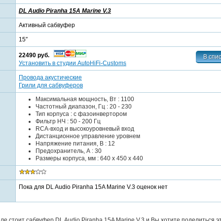
DL Audio Piranha 15A Marine V.3
Активный сабвуфер
15″
22490 руб.
Установить в студии AutoHiFi-Customs
Провода акустические
Грили для сабвуферов
Максимальная мощность, Вт : 1100
Частотный диапазон, Гц : 20 - 230
Тип корпуса : с фазоинвертором
Фильтр НЧ : 50 - 200 Гц
RCA-вход и высокоуровневый вход
Дистанционное управление уровнем
Напряжение питания, В : 12
Предохранитель, А : 30
Размеры корпуса, мм : 640 x 450 x 440
Пока для DL Audio Piranha 15A Marine V.3 оценок нет
е стоит сабвуфер DL Audio Piranha 15A Marine V.3 и Вы хотите поделиться э