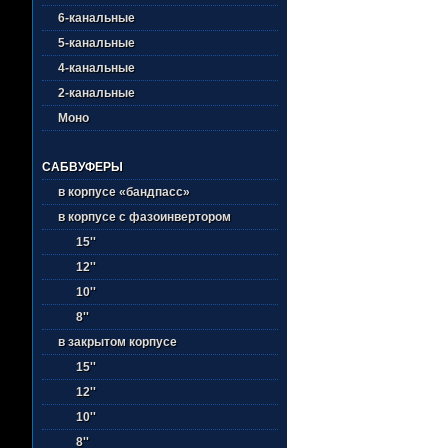
6-канальные
5-канальные
4-канальные
2-канальные
Моно
САБВУФЕРЫ
в корпусе «бандпасс»
в корпусе с фазоинвертором
15''
12''
10''
8''
в закрытом корпусе
15''
12''
10''
8''