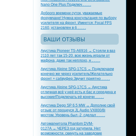
Nano One Plus Подключ . . . . .
Доброго времени суток, уважаемые
форумчане! Нужна консультация по выбору
усилителя на фронт. Имеется: Focal FPS
2160, установлен в б . . . . .
ВАШИ ОТЗЫВЫ
Акустика Pioneer TS-A6916 → Стояли в ваз
2110 лет так 15-20. всю жизнь играли от
мафона, даже так неплохо, н . . . . .
Акустика Alpine SPG-17CS → Подключаем
конечно же через усилитель!Желательно
фронт + сабвуфер.Звучит приятно . . . . .
Акустика Alpine SPG-17CS → Акустика
отличная,всё у неё есть и бас и середина и
высокие!Подключать её конечн . . . . .
Акустика Dego SP 6.5 MW → Дополню свой
отзыв: от процеуся JL Audio VX800/8i
мостом. Уровень был -2, сделал . . . . .
Автомагнитола Phantom DVM-
0127A → ЧЕРЕЗ год затупила. Нет
возможности. скинуть на заводские