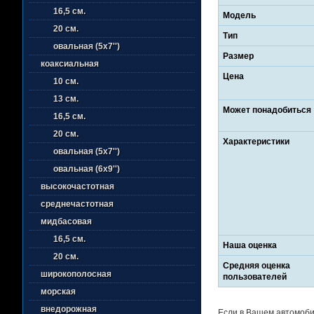
16,5 см.
Модель
20 см.
Тип
овальная (5х7'')
Размер
коаксиальная
Цена
10 см.
13 см.
Может понадобиться
16,5 см.
20 см.
Характеристики
овальная (5х7'')
овальная (6х9'')
высокочастотная
среднечастотная
мидбасовая
16,5 см.
Наша оценка
20 см.
Средняя оценка
широкополосная
пользователей
морская
внедорожная
Если в Вашем автомобил