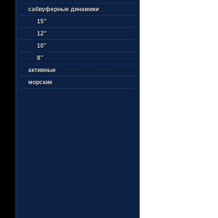
сабвуферные динамики
15''
12''
10''
8''
активные
морские