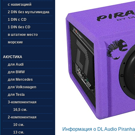
с навигацией
2 DIN без мультимедиа
1 DIN с CD
1 DIN без CD
в штатное место
морские
АКУСТИКА
для Audi
для BMW
для Mercedes
для Volkswagen
для Tesla
3-компонентная
16,5 см.
2-компонентная
10 см.
Информация о DL Audio Piranha 
13 см.