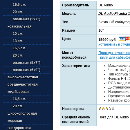
16,5 см.
Производитель
DL Audio
20 см.
Модель
DL Audio Piranha 1
овальная (5х7'')
Тип
Активный сабвуфе
коаксиальная
Размер
10″
10 см.
Цена
15990 руб.
13 см.
Установить в студи
16,5 см.
Может
Провода акустичес
20 см.
понадобиться
Грили для сабвуф
овальная (5х7'')
Максимальна
Характеристики
Частотный ди
овальная (6х9'')
Тип корпуса 
высокочастотная
Фильтр НЧ : 5
RCA-вход и 
среднечастотная
Дистанционн
Напряжение п
мидбасовая
Предохраните
16,5 см.
Размеры корп
20 см.
Наша оценка
широкополосная
Средняя оценка
Пока для DL Audio 
морская
пользователей
внедорожная