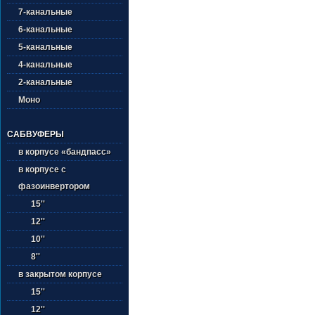
7-канальные
6-канальные
5-канальные
4-канальные
2-канальные
Моно
САБВУФЕРЫ
в корпусе «бандпасс»
в корпусе с
фазоинвертором
15''
12''
10''
8''
в закрытом корпусе
15''
12''