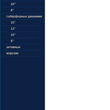
10''
8''
сабвуферные динамики
15''
12''
10''
8''
активные
морские