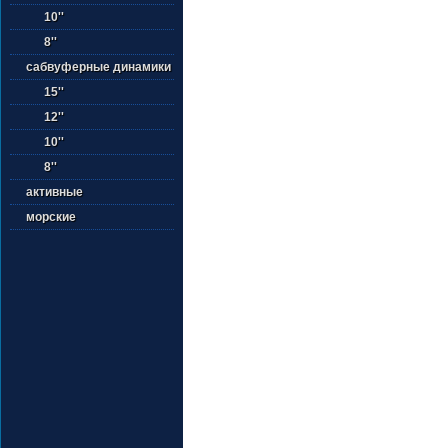
10''
8''
сабвуферные динамики
15''
12''
10''
8''
активные
морские