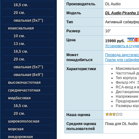
Производитель
DL Audio
16,5 см.
20 см.
Модель
DL Audio Piranha 
овальная (5х7'')
Тип
Активный сабвуфе
коаксиальная
Размер
10″
10 см.
Цена
15990 руб.
13 см.
Установить в студи
16,5 см.
Может
Провода акустичес
20 см.
понадобиться
Грили для сабвуф
овальная (5х7'')
Максимальна
Характеристики
Частотный ди
овальная (6х9'')
Тип корпуса 
Фильтр НЧ : 5
высокочастотная
RCA-вход и 
среднечастотная
Дистанционн
Напряжение п
мидбасовая
Предохраните
Размеры корп
16,5 см.
20 см.
Наша оценка
широкополосная
Средняя оценка
Пока для DL Audio 
пользователей
морская
внедорожная