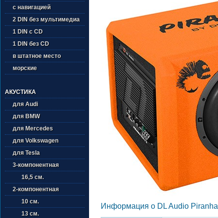
с навигацией
2 DIN без мультимедиа
1 DIN с CD
1 DIN без CD
в штатное место
морские
АКУСТИКА
для Audi
для BMW
для Mercedes
для Volkswagen
для Tesla
3-компонентная
16,5 см.
2-компонентная
10 см.
Информация о DL Audio Piranha
13 см.