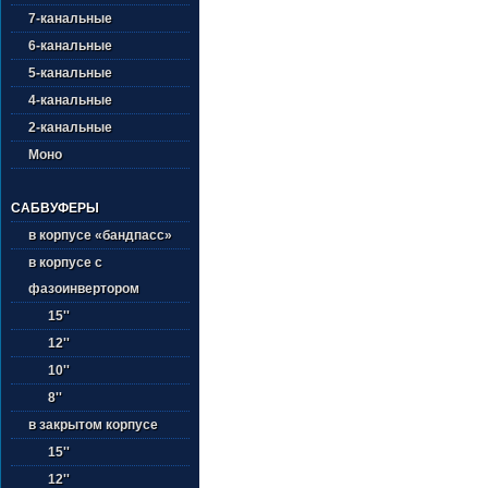
7-канальные
6-канальные
5-канальные
4-канальные
2-канальные
Моно
САБВУФЕРЫ
в корпусе «бандпасс»
в корпусе с
фазоинвертором
15''
12''
10''
8''
в закрытом корпусе
15''
12''