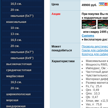
16,5 см.
Цена
49900 руб.
20 см.
Акции
При покупке Вы п
овальная (5х7'')
♦ подарочные кар
коаксиальная
10 см.
или cкидку 2495 
13 см.
Customs
♦ бесплатную дос
16,5 см.
20 см.
Может
Провода акустичес
понадобиться
Грили для сабвуф
овальная (5х7'')
Корпуса для сабв
овальная (6х9'')
Максимальная м
Характеристики
высокочастотная
Мощность RMS, 
Импеданс, Ом : 
среднечастотная
Частотный диапа
Чувствительность
мидбасовая
Материал дифф
16,5 см.
Размер магнита,
Fs, Гц : 25,4
20 см.
Qes : 0,49
Qms : 10,3
широкополосная
Qts : 0,47
морская
Xmax, мм : ±11,5
Vas, л : 75,8
внедорожная
Монтажный диам