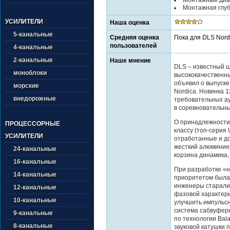
Монтажная глуб
УСИЛИТЕЛИ
Наша оценка
5-канальные
Средняя оценка
Пока для DLS Nordi
пользователей
4-канальные
2-канальные
Наше мнение
DLS – известный 
моноблоки
высококачественн
объявил о выпуске
морские
Nordica. Новинка 
внедорожные
требовательных а
в соревновательн
О принадлежност
ПРОЦЕССОРНЫЕ
классу (топ-серия
УСИЛИТЕЛИ
отработанные и д
жесткий алюминие
24-канальные
корзина динамика,
16-канальные
При разработке «
14-канальные
приоритетом была 
инженеры старалис
12-канальные
фазовой характери
10-канальные
улучшить импульсн
система сабвуфер
9-канальные
по технологии Bala
8-канальные
звуковой катушки 