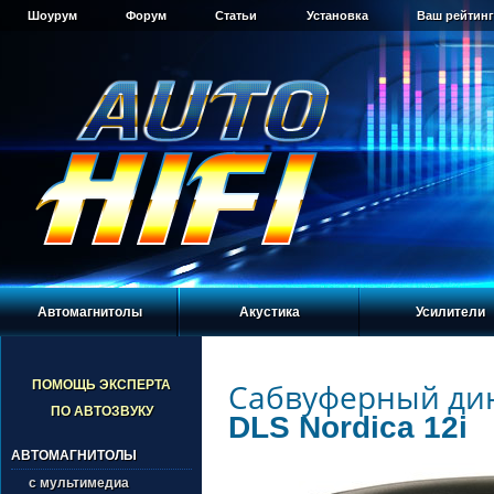
Шоурум
Форум
Статьи
Установка
Ваш рейтинг
Автомагнитолы
Акустика
Усилители
Сабвуферный ди
ПОМОЩЬ ЭКСПЕРТА
ПО АВТОЗВУКУ
DLS Nordica 12i
АВТОМАГНИТОЛЫ
с мультимедиа