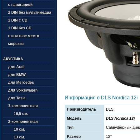
с навигацией
2 DIN без мультимедиа
1 DIN с CD
1 DIN без CD
в штатное место
морские
АКУСТИКА
для Audi
для BMW
для Mercedes
для Volkswagen
Информация о DLS Nordica 12i
для Tesla
3-компонентная
Производитель
DLS
16,5 см.
Модель
DLS Nordica 12i
2-компонентная
Тип
Сабвуферный дин
10 см.
Размер
12″
13 см.