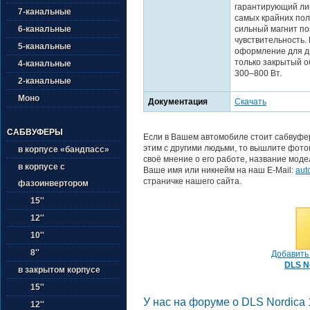
гарантирующий ли
7-канальные
самых крайних пол
сильный магнит по
6-канальные
чувствительность.
5-канальные
оформление для д
только закрытый 
4-канальные
300–800 Вт.
2-канальные
Моно
Документация
Скачать
САБВУФЕРЫ
Если в Вашем автомобиле стоит сабвуфер
этим с другими людьми, то вышлите фото
в корпусе «бандпасс»
своё мнение о его работе, название моде
в корпусе с
Ваше имя или никнейм на наш E-Mail:
aut
страничке нашего сайта.
фазоинвертором
15''
12''
10''
8''
Добавить 
DLS No
в закрытом корпусе
15''
У нас на форуме о DLS Nordica 1
12''