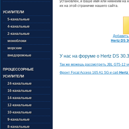
установлен, и Ваше имя или никнейм на н
их на этой страничке нашего сайта.
УСИЛИТЕЛИ
5-канальные
4-канальные
2-канальные
Добавить 
Hertz DS 3
моноблоки
морские
внедорожные
У нас на форуме о Hertz DS 30.3
Так же можешь рассмотреть JBL GT5-12 v
ПРОЦЕССОРНЫЕ
Фронт Focal Access 165 A1 SG и саб
Hertz
УСИЛИТЕЛИ
24-канальные
16-канальные
14-канальные
12-канальные
10-канальные
9-канальные
8-канальные