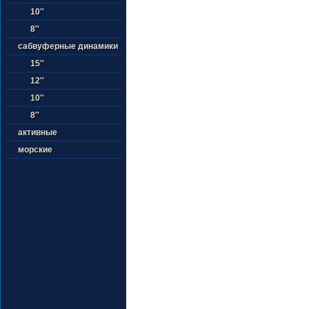
10''
8''
сабвуферные динамики
15''
12''
10''
8''
активные
морские