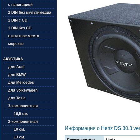
с навигацией
2 DIN без мультимедиа
1 DIN с CD
1 DIN без CD
в штатное место
морские
АКУСТИКА
для Audi
для BMW
для Mercedes
для Volkswagen
для Tesla
3-компонентная
16,5 см.
2-компонентная
Информация о Hertz DS 30.3 ve
10 см.
13 см.
Производитель
Hertz