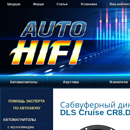
Шоурум
Форум
Статьи
Установка
Ваш рейтинг
Автомагнитолы
Акустика
Усилители
Сабвуферный ди
ПОМОЩЬ ЭКСПЕРТА
ПО АВТОЗВУКУ
DLS Cruise CR8.
АВТОМАГНИТОЛЫ
с мультимедиа