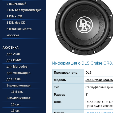
с навигацией
2 DIN без мультимедиа
1 DIN с CD
1 DIN без CD
в штатное место
морские
АКУСТИКА
для Audi
для BMW
Информация о DLS Cruise CR8
для Mercedes
Производитель
DLS
для Volkswagen
для Tesla
Модель
DLS Cruise CR8.D
3-компонентная
Тип
Сабвуферный дин
16,5 см.
Размер
8″
2-компонентная
Цена
DLS Cruise CR8.D2
10 см.
Цена будет извест
13 см.