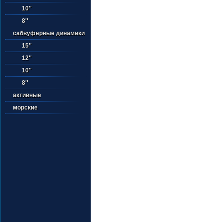
10''
8''
сабвуферные динамики
15''
12''
10''
8''
активные
морские