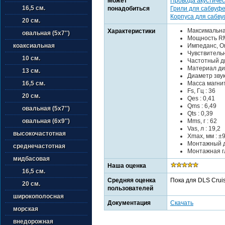
Может
Провода акустичес
16,5 см.
понадобиться
Грили для сабвуф
Корпуса для сабв
20 см.
Максимальна
Характеристики
овальная (5х7'')
Мощность RM
Импеданс, Ом
коаксиальная
Чувствительно
10 см.
Частотный ди
Материал ди
13 см.
Диаметр звук
Масса магнита
16,5 см.
Fs, Гц : 36
20 см.
Qes : 0,41
Qms : 6,49
овальная (5х7'')
Qts : 0,39
Mms, г : 62
овальная (6х9'')
Vas, л : 19,2
высокочастотная
Xmax, мм : ±
Монтажный д
среднечастотная
Монтажная гл
мидбасовая
Наша оценка
16,5 см.
Средняя оценка
Пока для DLS Crui
20 см.
пользователей
широкополосная
Документация
Скачать
морская
внедорожная