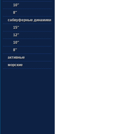
10''
8''
сабвуферные динамики
15''
12''
10''
8''
активные
морские