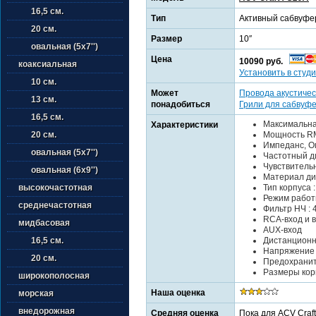
16,5 см.
Тип
Активный сабвуфе
20 см.
Размер
10″
овальная (5х7'')
Цена
10090 руб.
коаксиальная
Установить в студи
10 см.
Может
Провода акустичес
13 см.
понадобиться
Грили для сабвуф
16,5 см.
Максимальна
Характеристики
Мощность RM
20 см.
Импеданс, Ом
овальная (5х7'')
Частотный ди
Чувствительн
овальная (6х9'')
Материал ди
Тип корпуса 
высокочастотная
Режим работы
среднечастотная
Фильтр НЧ : 4
RCA-вход и 
мидбасовая
AUX-вход
Дистанционн
16,5 см.
Напряжение п
20 см.
Предохраните
Размеры корп
широкополосная
Наша оценка
морская
внедорожная
Средняя оценка
Пока для ACV Craf