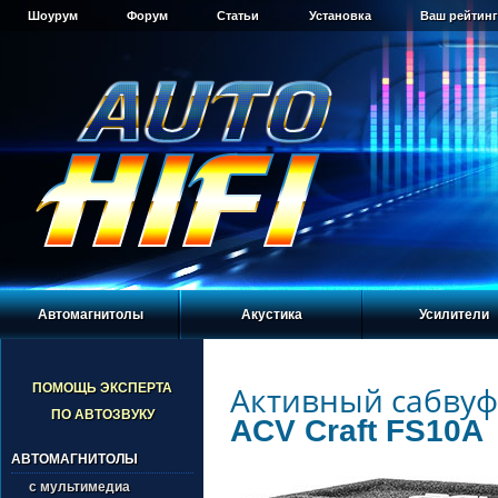
Шоурум
Форум
Статьи
Установка
Ваш рейтинг
Автомагнитолы
Акустика
Усилители
Активный сабву
ПОМОЩЬ ЭКСПЕРТА
ПО АВТОЗВУКУ
ACV Craft FS10A
АВТОМАГНИТОЛЫ
с мультимедиа