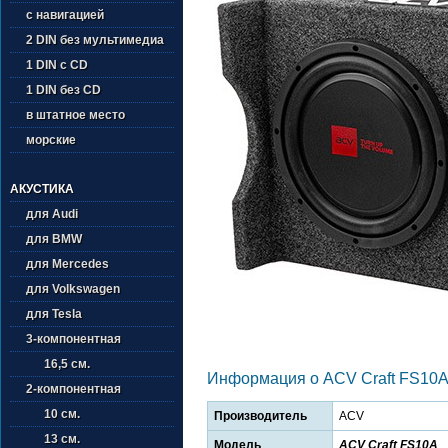
с навигацией
2 DIN без мультимедиа
1 DIN с CD
1 DIN без CD
в штатное место
морские
АКУСТИКА
для Audi
для BMW
для Mercedes
для Volkswagen
для Tesla
3-компонентная
16,5 см.
Информация о ACV Craft FS10
2-компонентная
10 см.
Производитель
ACV
13 см.
Модель
ACV Craft FS10A