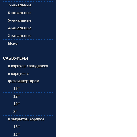
7-канальные
6-канальные
5-канальные
4-канальные
2-канальные
Моно
САБВУФЕРЫ
в корпусе «бандпасс»
в корпусе с
фазоинвертором
15''
12''
10''
8''
в закрытом корпусе
15''
12''