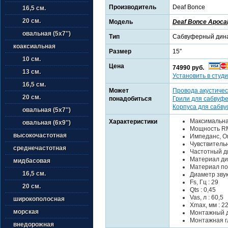
Производитель
Deaf Bonce
16,5 см.
20 см.
Модель
Deaf Bonce Apoca
овальная (5х7'')
Тип
Сабвуферный дин
коаксиальная
Размер
15″
10 см.
Цена
74990 руб.
13 см.
Установить в студи
16,5 см.
Может
Провода акустичес
20 см.
понадобиться
Грили для сабвуф
Корпуса для сабв
овальная (5х7'')
Максимальна
Характеристики
овальная (6х9'')
Мощность RM
высокочастотная
Импеданс, Ом
Чувствительно
среднечастотная
Частотный ди
Материал ди
мидбасовая
Материал по
16,5 см.
Диаметр звук
Fs, Гц : 29
20 см.
Qts : 0,45
Vas, л : 60,5
широкополосная
Xmax, мм : 22
морская
Монтажный д
Монтажная гл
внедорожная