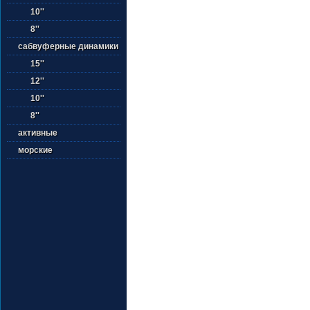
10''
8''
сабвуферные динамики
15''
12''
10''
8''
активные
морские