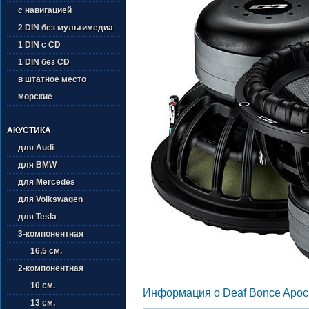
с навигацией
2 DIN без мультимедиа
1 DIN с CD
1 DIN без CD
в штатное место
морские
АКУСТИКА
для Audi
для BMW
для Mercedes
для Volkswagen
для Tesla
3-компонентная
16,5 см.
2-компонентная
10 см.
Информация о Deaf Bonce Apoc
13 см.