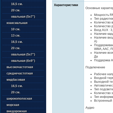
16,5 см.
Характеристики
Основные характе
20 см.
Мощность RM
овальная (5х7'')
Тип радиотю
Количество в
коаксиальная
Количество 
10 см.
Вход AUX : 3
Наличие кард
13 см.
Наличие вход
A)
16,5 см.
Поддерживае
20 см.
WMA, AAC, F
Наличие возм
овальная (5х7'')
Да
Поддержка Ha
овальная (6х9'')
высокочастотная
Подключение
среднечастотная
Рабочее напр
Входной тер
мидбасовая
Выходной те
Автоматичес
16,5 см.
Тип подсветк
20 см.
Количество з
Тип информа
широкополосная
Встроенный 
морская
Аудио
внедорожная