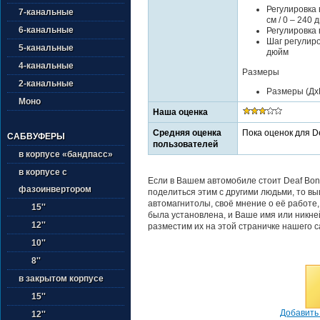
Регулировка 
7-канальные
см / 0 – 240 
6-канальные
Регулировка 
Шаг регулиро
5-канальные
дюйм
4-канальные
Размеры
2-канальные
Размеры (ДхШ
Моно
Наша оценка
Средняя оценка
Пока оценок для D
САБВУФЕРЫ
пользователей
в корпусе «бандпасс»
в корпусе с
Если в Вашем автомобиле стоит Deaf Bon
фазоинвертором
поделиться этим с другими людьми, то в
автомагнитолы, своё мнение о её работе
15''
была установлена, и Ваше имя или никне
12''
разместим их на этой страничке нашего с
10''
8''
в закрытом корпусе
15''
Добавить 
12''