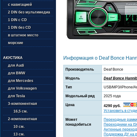
с навигацией
2 DIN без мультимедиа
1 DIN с CD
1 DIN без CD
в штатное место
морские
Информация о Deaf Bonce Han
АКУСТИКА
для Audi
Производитель
Deaf Bonce
для BMW
Модель
Deaf Bonce Hanni
для Mercedes
Тип
USB/MP3/iPhone/An
для Volkswagen
Модельный ряд
2025 года
для Tesla
3-компонентная
Цена
4290 руб.
Установить в студи
16,5 см.
2-компонентная
Может
Переходные рамк
понадобиться
Переходники на I
10 см.
Антенные переход
Поддержка ДУ на 
13 см.