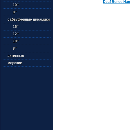
Deaf Bonce Han
10''
8''
сабвуферные динамики
15''
12''
10''
8''
активные
морские