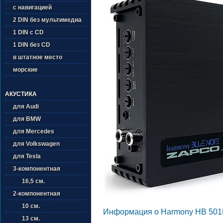
с навигацией
2 DIN без мультимедиа
1 DIN с CD
1 DIN без CD
в штатное место
морские
АКУСТИКА
для Audi
для BMW
для Mercedes
для Volkswagen
для Tesla
3-компонентная
16,5 см.
2-компонентная
10 см.
Информация о Harmony HB 501D
13 см.