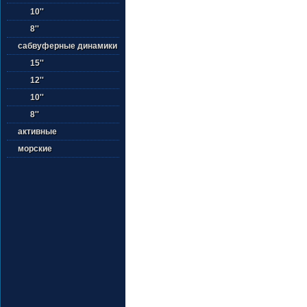
10''
8''
сабвуферные динамики
15''
12''
10''
8''
активные
морские