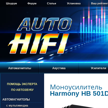
Шоурум
Форум
Статьи
Установка
Ваш рейтинг
Автомагнитолы
Акустика
Усилители
Моноусилитель
ПОМОЩЬ ЭКСПЕРТА
ПО АВТОЗВУКУ
Harmony HB 501D 
АВТОМАГНИТОЛЫ
с мультимедиа