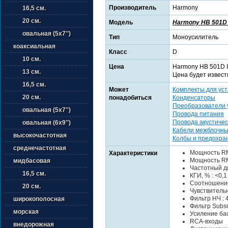
Производитель
Harmony
16,5 см.
20 см.
Модель
Harmony HB 501D 
овальная (5х7'')
Тип
Моноусилитель
коаксиальная
Класс
D
10 см.
Цена
Harmony HB 501D II
13 см.
Цена будет извест
16,5 см.
Может
Комплекты для уст
20 см.
понадобиться
Конденсаторы
Преобразователи 
овальная (5х7'')
Провода питания
Провода акустичес
овальная (6х9'')
Кабели межблочн
высокочастотная
Колбы и предохра
среднечастотная
Мощность RMS
Характеристики
Мощность RMS
мидбасовая
Частотный ди
16,5 см.
КГИ, % : <0,1
Соотношение 
20 см.
Чувствительно
Фильтр НЧ : 4
широкополосная
Фильтр Subson
морская
Усиление басо
RCA-входы
внедорожная