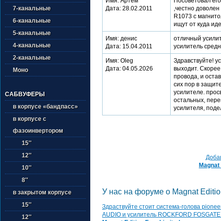
Имя: Артем
Посоветовал его
7-канальные
Дата: 28.02.2011
,честно доволен 
R1073 с магнито
6-канальные
ищут от куда иде
5-канальные
Имя: денис
отличный усилит
4-канальные
Дата: 15.04.2011
усилитель средн
2-канальные
Имя: Oleg
Здравствуйте! ус
Дата: 04.05.2026
выходит. Скорее 
Моно
провода, и оста
сих пор в защит
усилителе. прос
САБВУФЕРЫ
остальных, пере
в корпусе «бандпасс»
усилителя, подел
в корпусе с
фазоинвертором
15''
12''
Добав
Magnat 
10''
8''
У нас на форуме о Magnat Edition
в закрытом корпусе
15''
Здраствуйте стоит система-голова pionee
AUDIO и усилитель ROCKFORD FOSGATE R6
12''