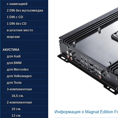
с навигацией
2 DIN без мультимедиа
1 DIN с CD
1 DIN без CD
в штатное место
морские
АКУСТИКА
для Audi
для BMW
для Mercedes
для Volkswagen
для Tesla
3-компонентная
16,5 см.
2-компонентная
10 см.
Информация о Magnat Edition Fo
13 см.