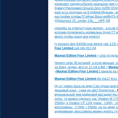
начинают пердеть)более реальное,чем у
бумагу?Например:Ground Zero GZRK 65X(
ещё есть получше до 6 рублей.Музыка---
настройке головы?Сейчас:Bass-width(Q)-Wi
(Q)Harrow1,25_center-15k___HPF-Off
спасибо за ответы)) еще вопрос , а если 
колонки подключить нормально будет?? и
много чтобы сразу все купить)
гу pioneer deh-8400bt или alpine cde-123
Four Limited
саб mtx rt12-04
Magnat Edition Four Limited
+ Ural (отдел
Ничего себе 30 косарей, а если меньше, н
за бред, седан- мтх рт 12-04 в ФИ +
Magnat
+
Magnat Edition Four Limited
2 канала на 
Magnat Edition Four Limited
dls ma12 Kicx
Ну от темпо баса не жди! Саб лучше взять
дешевый альп - тоже не айс! Усилитель -
музыкальный чем цифровой матадор! На фр
попы, то можно сделать так: Visaton W 17
2500р), и Visaton CP 13/4 (пара - 1300) - э
кросооверы - 1700р = 5500р, но по звуку
аудиомании, кроссоверы можно купить тут