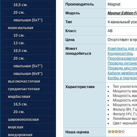
Производитель
Magnat
16,5 см.
20 см.
Модель
Magnat Edition F
овальная (5х7'')
Тип
4-канальный ус
коаксиальная
Класс
AB
10 см.
Цена
Отсутствует в п
13 см.
Может
Комплекты для у
16,5 см.
понадобиться
Конденсаторы
Преобразовател
20 см.
Провода питани
овальная (5х7'')
Провода акустич
Кабели межбло
овальная (6х9'')
Колбы и предох
высокочастотная
Тип усилител
Характеристики
среднечастотная
Мощность мак
Мощность мак
мидбасовая
Мощность ном
16,5 см.
Мощность ном
Фильтр ВЧ, Гц
20 см.
Фильтр НЧ, Г
Линейные вы
широкополосная
Цвет черный
морская
Наша оценка
внедорожная