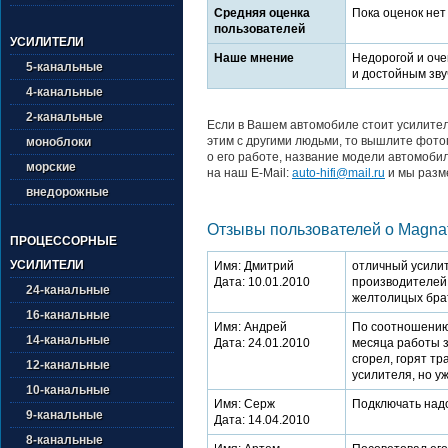
Средняя оценка
Пока оценок нет
пользователей
УСИЛИТЕЛИ
Наше мнение
Недорогой и оче
5-канальные
и достойным зву
4-канальные
2-канальные
Если в Вашем автомобиле стоит усилитель
этим с другими людьми, то вышлите фото
моноблоки
о его работе, название модели автомобил
морские
на наш E-Mail:
auto-hifi@mail.ru
и мы разме
внедорожные
Отзывы пользователей о Magnat E
ПРОЦЕССОРНЫЕ
УСИЛИТЕЛИ
Имя: Дмитрий
отличный усилит
Дата: 10.01.2010
производителей,
24-канальные
желтолицых бра
16-канальные
Имя: Андрей
По соотношению 
14-канальные
Дата: 24.01.2010
месяца работы з
сгорел, горят т
12-канальные
усилителя, но у
10-канальные
Имя: Серж
Подключать надо
9-канальные
Дата: 14.04.2010
8-канальные