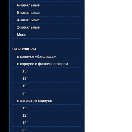
6-канальные
5-канальные
4-канальные
2-канальные
Моно
САБВУФЕРЫ
в корпусе «бандпасс»
в корпусе с фазоинвертором
15''
12''
10''
8''
в закрытом корпусе
15''
12''
10''
8''