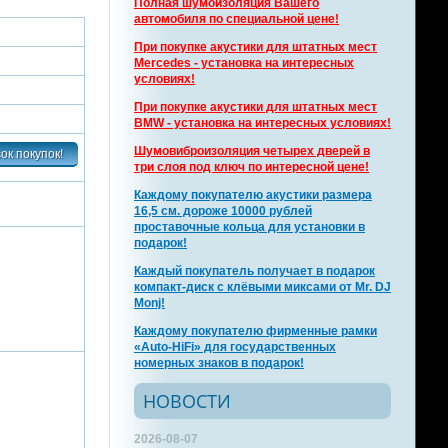
Полная шумоизоляция Вашего
автомобиля по специальной цене!
При покупке акустики для штатных мест
Mercedes - установка на интересных
условиях!
При покупке акустики для штатных мест
BMW - установка на интересных условиях!
Шумовиброизоляция четырех дверей в
три слоя под ключ по интересной цене!
Каждому покупателю акустики размера
16,5 см. дороже 10000 рублей
проставочные кольца для установки в
подарок!
Каждый покупатель получает в подарок
компакт-диск с клёвыми миксами от Mr. DJ
Monj!
Каждому покупателю фирменные рамки
«Auto-HiFi» для государственных
номерных знаков в подарок!
НОВОСТИ
2026-08-07