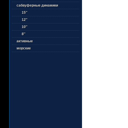
сабвуферные динамики
15''
12''
10''
8''
активные
морские