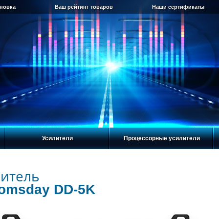
ановка
Ваш рейтинг товаров
Наши сертификаты
Усилители
Процессорные усилители
итель
oomsday DD-5K