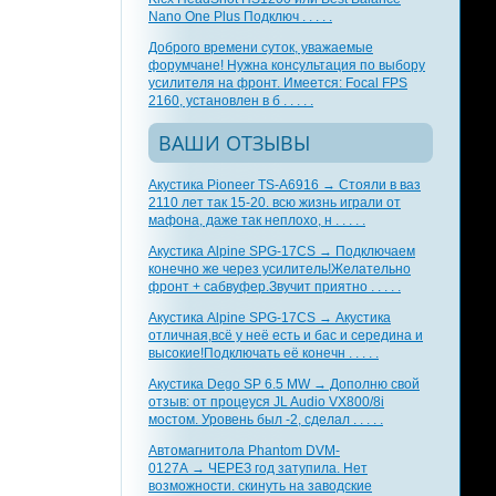
Nano One Plus Подключ . . . . .
Доброго времени суток, уважаемые
форумчане! Нужна консультация по выбору
усилителя на фронт. Имеется: Focal FPS
2160, установлен в б . . . . .
ВАШИ ОТЗЫВЫ
Акустика Pioneer TS-A6916 → Стояли в ваз
2110 лет так 15-20. всю жизнь играли от
мафона, даже так неплохо, н . . . . .
Акустика Alpine SPG-17CS → Подключаем
конечно же через усилитель!Желательно
фронт + сабвуфер.Звучит приятно . . . . .
Акустика Alpine SPG-17CS → Акустика
отличная,всё у неё есть и бас и середина и
высокие!Подключать её конечн . . . . .
Акустика Dego SP 6.5 MW → Дополню свой
отзыв: от процеуся JL Audio VX800/8i
мостом. Уровень был -2, сделал . . . . .
Автомагнитола Phantom DVM-
0127A → ЧЕРЕЗ год затупила. Нет
возможности. скинуть на заводские