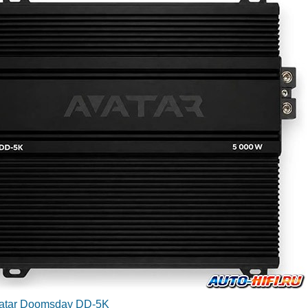
atar Doomsday DD-5K