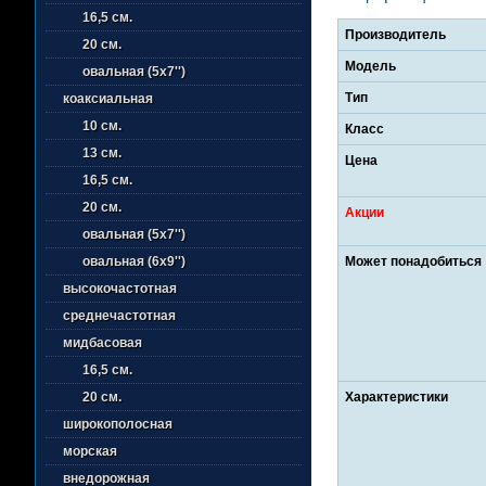
16,5 см.
Производитель
20 см.
Модель
овальная (5х7'')
Тип
коаксиальная
10 см.
Класс
13 см.
Цена
16,5 см.
20 см.
Акции
овальная (5х7'')
Может понадобиться
овальная (6х9'')
высокочастотная
среднечастотная
мидбасовая
16,5 см.
Характеристики
20 см.
широкополосная
морская
внедорожная