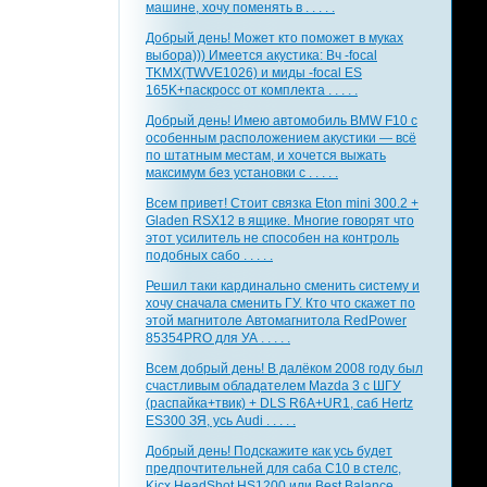
машине, хочу поменять в . . . . .
Добрый день! Может кто поможет в муках
выбора))) Имеется акустика: Вч -focal
TKMX(TWVE1026) и миды -focal ES
165K+паскросс от комплекта . . . . .
Добрый день! Имею автомобиль BMW F10 с
особенным расположением акустики — всё
по штатным местам, и хочется выжать
максимум без установки с . . . . .
Всем привет! Стоит связка Eton mini 300.2 +
Gladen RSX12 в ящике. Многие говорят что
этот усилитель не способен на контроль
подобных сабо . . . . .
Решил таки кардинально сменить систему и
хочу сначала сменить ГУ. Кто что скажет по
этой магнитоле Автомагнитола RedPower
85354PRO для УА . . . . .
Всем добрый день! В далёком 2008 году был
счастливым обладателем Mazda 3 с ШГУ
(распайка+твик) + DLS R6A+UR1, саб Hertz
ES300 ЗЯ, усь Audi . . . . .
Добрый день! Подскажите как усь будет
предпочтительней для саба С10 в стелс,
Kicx HeadShot HS1200 или Best Balance