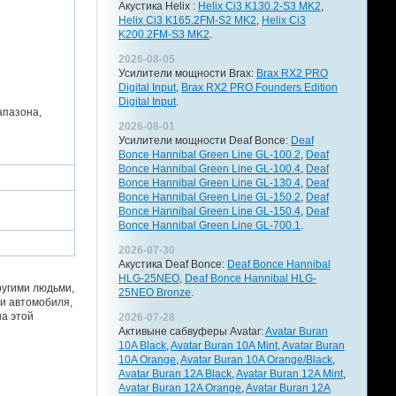
Акустика Helix :
Helix Ci3 K130.2-S3 MK2
,
Helix Ci3 K165.2FM-S2 MK2
,
Helix Ci3
K200.2FM-S3 MK2
.
2026-08-05
Усилители мощности Brax:
Brax RX2 PRO
Digital Input
,
Brax RX2 PRO Founders Edition
Digital Input
.
апазона,
2026-08-01
Усилители мощности Deaf Bonce:
Deaf
Bonce Hannibal Green Line GL-100.2
,
Deaf
Bonce Hannibal Green Line GL-100.4
,
Deaf
Bonce Hannibal Green Line GL-130.4
,
Deaf
Bonce Hannibal Green Line GL-150.2
,
Deaf
Bonce Hannibal Green Line GL-150.4
,
Deaf
Bonce Hannibal Green Line GL-700.1
.
2026-07-30
Акустика Deaf Bonce:
Deaf Bonce Hannibal
HLG-25NEO
,
Deaf Bonce Hannibal HLG-
ругими людьми,
25NEO Bronze
.
ли автомобиля,
на этой
2026-07-28
Активыне сабвуферы Avatar:
Avatar Buran
10A Black
,
Avatar Buran 10A Mint
,
Avatar Buran
10A Orange
,
Avatar Buran 10A Orange/Black
,
Avatar Buran 12A Black
,
Avatar Buran 12A Mint
,
Avatar Buran 12A Orange
,
Avatar Buran 12A