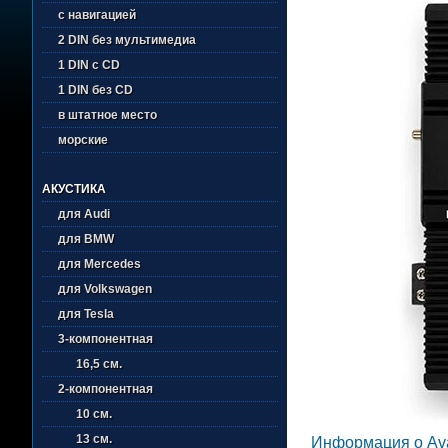
с навигацией
2 DIN без мультимедиа
1 DIN с CD
1 DIN без CD
в штатное место
морские
АКУСТИКА
для Audi
для BMW
для Mercedes
для Volkswagen
для Tesla
3-компонентная
16,5 см.
2-компонентная
10 см.
13 см.
Информация о Av