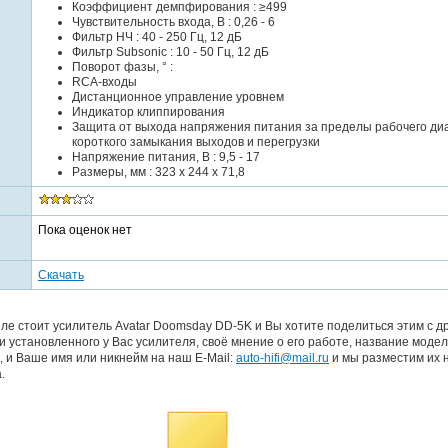
Коэффициент демпфирования : ≥499
Чувствительность входа, В : 0,26 - 6
Фильтр НЧ : 40 - 250 Гц, 12 дБ
Фильтр Subsonic : 10 - 50 Гц, 12 дБ
Поворот фазы, ° :
RCA-входы
Дистанционное управление уровнем
Индикатор клиппирования
Защита от выхода напряжения питания за пределы рабочего ди
короткого замыкания выходов и перегрузки
Напряжение питания, В : 9,5 - 17
Размеры, мм : 323 x 244 x 71,8
Пока оценок нет
Скачать
ле стоит усилитель Avatar Doomsday DD-5K и Вы хотите поделиться этим с д
 установленного у Вас усилителя, своё мнение о его работе, название моде
, и Ваше имя или никнейм на наш E-Mail:
auto-hifi@mail.ru
и мы разместим их 
.