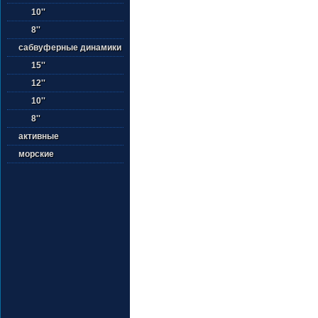
10''
8''
сабвуферные динамики
15''
12''
10''
8''
активные
морские