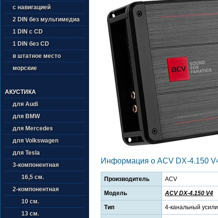
с навигацией
2 DIN без мультимедиа
1 DIN с CD
1 DIN без CD
в штатное место
морские
АКУСТИКА
для Audi
для BMW
для Mercedes
для Volkswagen
для Tesla
Информация о ACV DX-4.150 V
3-компонентная
16,5 см.
Производитель
ACV
2-компонентная
Модель
ACV DX-4.150 V4
10 см.
Тип
4-канальный усил
13 см.