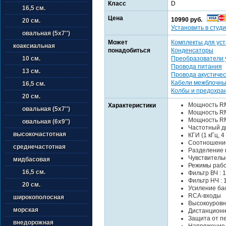
Класс
D
16,5 см.
Цена
10990 руб.
20 см.
Установить в студи
овальная (5х7'')
Может
Комплекты для уст
коаксиальная
понадобиться
Конденсаторы
Преобразователи 
10 см.
Провода питания
13 см.
Провода акустичес
Кабели межблочн
16,5 см.
Колбы и предохра
20 см.
Мощность RMS
Характеристики
овальная (5х7'')
Мощность RMS
Мощность RMS
овальная (6х9'')
Частотный ди
высокочастотная
КГИ (1 кГц, 4
Соотношение 
среднечастотная
Разделение к
Чувствительно
мидбасовая
Режимы работ
16,5 см.
Фильтр ВЧ : 1
Фильтр НЧ : 
20 см.
Усиление басо
RCA-входы
широкополосная
Высокоуровн
морская
Дистанционн
Защита от п
внедорожная
Напряжение п