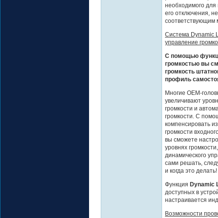
необходимого для 
его отключения, н
соответствующим 
Система Dynamic L
управление громк
С помощью функц
громкостью вы с
громкость штатно
профиль самосто
Многие OEM-голов
увеличивают уровн
громкости и автом
громкости. С помо
компенсировать из
громкости входног
вы сможете настро
уровнях громкости
динамического упр
сами решать, след
и когда это делать!
Функция
Dynamic 
доступных в устро
настраивается инди
Возможности прово