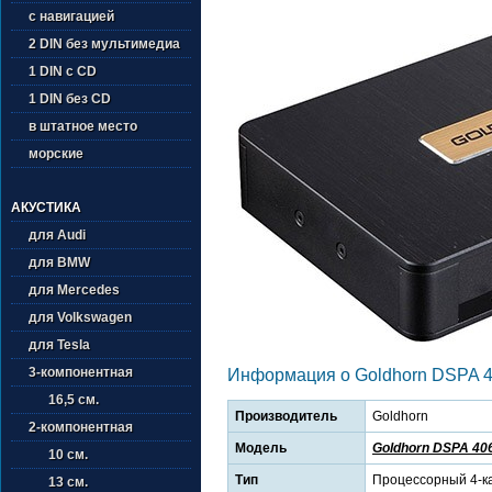
с навигацией
2 DIN без мультимедиа
1 DIN с CD
1 DIN без CD
в штатное место
морские
АКУСТИКА
для Audi
для BMW
для Mercedes
для Volkswagen
для Tesla
3-компонентная
Информация о Goldhorn DSPA 
16,5 см.
Производитель
Goldhorn
2-компонентная
Модель
Goldhorn DSPA 40
10 см.
Тип
Процессорный 4-к
13 см.