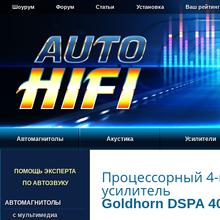
Шоурум
Форум
Статьи
Установка
Ваш рейтинг
Автомагнитолы
Акустика
Усилители
Процессорный 4
ПОМОЩЬ ЭКСПЕРТА
ПО АВТОЗВУКУ
усилитель
Goldhorn DSPA 4
АВТОМАГНИТОЛЫ
с мультимедиа