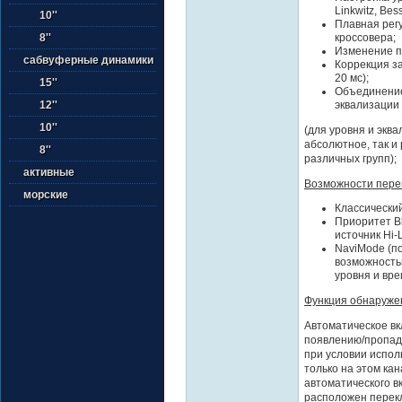
Linkwitz, Bess
10''
Плавная рег
кроссовера;
8''
Изменение п
сабвуферные динамики
Коррекция за
20 мс);
15''
Объединение
эквализации 
12''
10''
(для уровня и экв
абсолютное, так и
8''
различных групп);
активные
Возможности перек
морские
Классически
Приоритет Bl
источник Hi-
NaviMode (п
возможность
уровня и вре
Функция обнаружен
Автоматическое вк
появлению/пропад
при условии испол
только на этом ка
автоматического в
расположен перекл