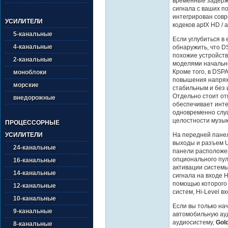
временные задерж
сигнала с ваших п
интегрирован совр
УСИЛИТЕЛИ
кодеков aptX HD / a
5-канальные
Если углубиться в 
4-канальные
обнаружить, что D
похожие устройств
2-канальные
моделями начально
Кроме того, в DSP
моноблоки
повышения напряже
морские
стабильным и без 
Отдельно стоит от
внедорожные
обеспечивает инт
одновременно слу
целостности музык
ПРОЦЕССОРНЫЕ
На передней пан
УСИЛИТЕЛИ
выходы и разъем U
24-канальные
панели расположе
опционального пул
16-канальные
активации системы
14-канальные
сигнала на входе H
помощью которого 
12-канальные
систем, Hi-Level в
10-канальные
Если вы только на
9-канальные
автомобильную ау
аудиосистему,
Gol
8-канальные