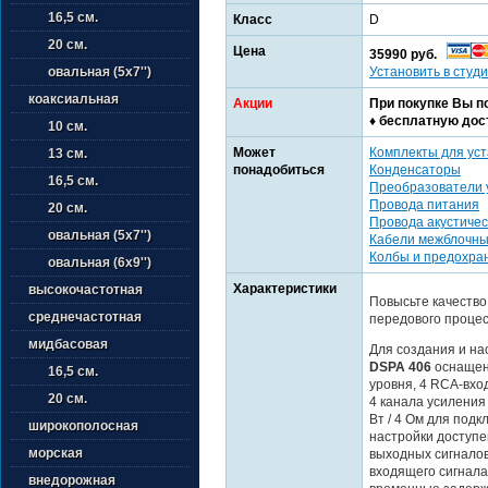
16,5 см.
Класс
D
20 см.
Цена
35990 руб.
Установить в студи
овальная (5х7'')
коаксиальная
Акции
При покупке Вы п
♦ бесплатную дос
10 см.
Может
Комплекты для уст
13 см.
понадобиться
Конденсаторы
16,5 см.
Преобразователи 
Провода питания
20 см.
Провода акустичес
овальная (5х7'')
Кабели межблочн
Колбы и предохра
овальная (6х9'')
Характеристики
высокочастотная
Повысьте качество
среднечастотная
передового проце
мидбасовая
Для создания и н
DSPA 406
оснащен 
16,5 см.
уровня, 4 RCA-вхо
20 см.
4 канала усиления
Вт / 4 Ом для подк
широкополосная
настройки доступе
морская
выходных сигналов
входящего сигнала
внедорожная