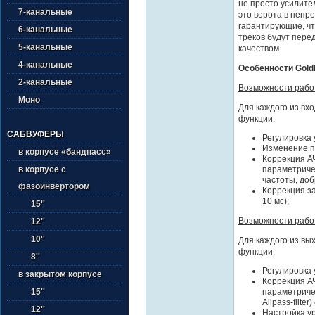
не просто усилите
7-канальные
это ворота в непр
гарантирующие, ч
6-канальные
треков будут пере
5-канальные
качеством.
4-канальные
Особенности Gold
2-канальные
Возможности рабо
Моно
Для каждого из вх
функции:
САБВУФЕРЫ
Регулировка 
Изменение п
в корпусе «бандпасс»
Коррекция А
параметриче
в корпусе с
частоты, доб
фазоинвертором
Коррекция за
10 мс);
15''
Возможности рабо
12''
10''
Для каждого из в
функции:
8''
Регулировка 
в закрытом корпусе
Коррекция А
параметричес
15''
Allpass-filte
12''
Настройка ур