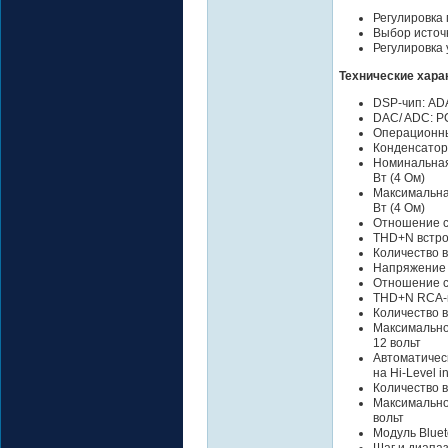
Регулировка 
Выбор источн
Регулировка
Технические хара
DSP-чип: A
DAC/ ADC: 
Операционны
Конденсатор
Номинальная
Вт (4 Ом)
Максимальна
Вт (4 Ом)
Отношение с
THD+N встро
Количество 
Напряжение 
Отношение с
THD+N RCA-
Количество в
Максимальное
12 вольт
Автоматическ
на Hi-Level in
Количество в
Максимально
вольт
Модуль Blueto
Шаг и диапаз