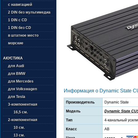
с навигацией
2 DIN без мультимедиа
1 DIN с CD
1 DIN без CD
в штатное место
морские
АКУСТИКА
для Audi
для BMW
для Mercedes
для Volkswagen
Информация о Dynamic State 
для Tesla
Производитель
Dynamic State
3-компонентная
Модель
Dynamic State CU
16,5 см.
2-компонентная
Тип
4-канальный усил
10 см.
Класс
AB
13 см.
Цена