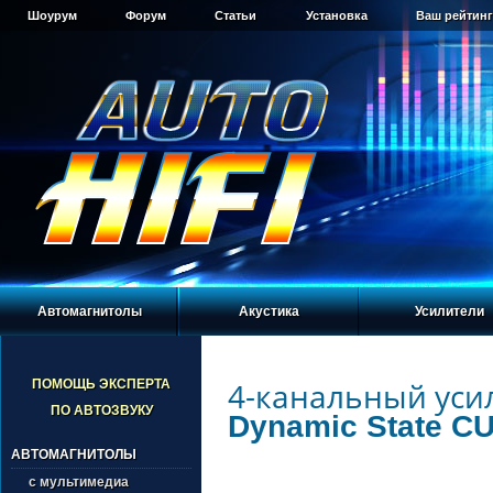
Шоурум
Форум
Статьи
Установка
Ваш рейтинг
Автомагнитолы
Акустика
Усилители
4-канальный уси
ПОМОЩЬ ЭКСПЕРТА
ПО АВТОЗВУКУ
Dynamic State C
АВТОМАГНИТОЛЫ
с мультимедиа