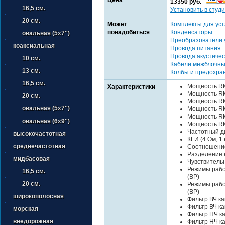
13350 руб.
16,5 см.
Установить в студи
20 см.
Может
Комплекты для уст
понадобиться
Конденсаторы
овальная (5х7'')
Преобразователи 
коаксиальная
Провода питания
Провода акустичес
10 см.
Кабели межблочн
13 см.
Колбы и предохра
16,5 см.
Мощность RMS 
Характеристики
Мощность RMS
20 см.
Мощность RMS 
овальная (5х7'')
Мощность RMS 
Мощность RMS 
овальная (6х9'')
Мощность RMS 
Частотный ди
высокочастотная
КГИ (4 Ом, 1 
среднечастотная
Соотношение
Разделение к
мидбасовая
Чувствительно
Режимы работ
16,5 см.
(BP)
20 см.
Режимы работ
(BP)
широкополосная
Фильтр ВЧ кан
Фильтр ВЧ кан
морская
Фильтр НЧ кан
внедорожная
Фильтр НЧ кан