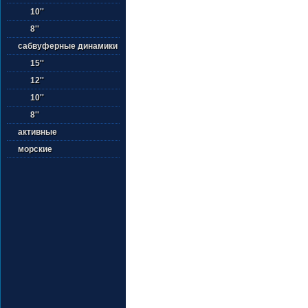
10''
8''
сабвуферные динамики
15''
12''
10''
8''
активные
морские