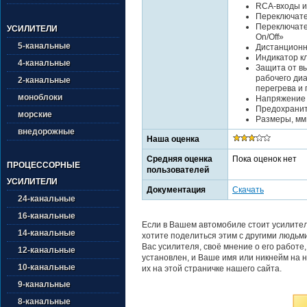
RCA-входы и
Переключате
Переключате
УСИЛИТЕЛИ
On/Off»
5-канальные
Дистанционн
Индикатор к
4-канальные
Защита от в
рабочего диа
2-канальные
перегрева и 
моноблоки
Напряжение п
Предохраните
морские
Размеры, мм 
внедорожные
Наша оценка
Средняя оценка
Пока оценок нет
ПРОЦЕССОРНЫЕ
пользователей
УСИЛИТЕЛИ
Документация
Скачать
24-канальные
16-канальные
Если в Вашем автомобиле стоит усилите
14-канальные
хотите поделиться этим с другими людьм
Вас усилителя, своё мнение о его работе
12-канальные
установлен, и Ваше имя или никнейм на н
10-канальные
их на этой страничке нашего сайта.
9-канальные
8-канальные