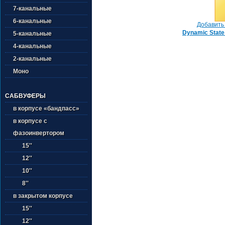
7-канальные
6-канальные
Добавить 
Dynamic Stat
5-канальные
4-канальные
2-канальные
Моно
САБВУФЕРЫ
в корпусе «бандпасс»
в корпусе с
фазоинвертором
15''
12''
10''
8''
в закрытом корпусе
15''
12''