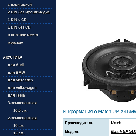
с навигацией
2 DIN без мультимедиа
1 DIN с CD
1 DIN без CD
в штатное место
морские
АКУСТИКА
для Audi
для BMW
для Mercedes
для Volkswagen
для Tesla
3-компонентная
16,5 см.
Информация о Match UP X4BM
2-компонентная
Производитель
Match
10 см.
Модель
Match UP X4
13 см.