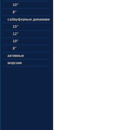
10''
8''
сабвуферные динамики
15''
12''
10''
8''
активные
морские