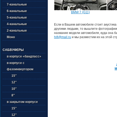
7-канальные
6-канальные
BMW 7 (G11)
5-канальные
4-канальные
Если в Вашем автомобиле стоит акустика
другими людьми, то вышлите фотографии 
2-канальные
название модели автомобиля, куда она б
Моно
hifi@mail.ru
и мы разместим их на этой ст
САБВУФЕРЫ
в корпусе «бандпасс»
в корпусе с
M
фазоинвертором
15''
12''
10''
8''
в закрытом корпусе
15''
12''