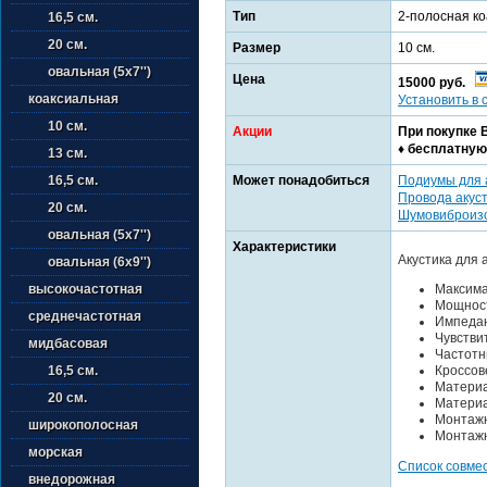
Тип
2-полосная ко
16,5 см.
20 см.
Размер
10 см.
овальная (5х7'')
Цена
15000 руб.
коаксиальная
Установить в 
10 см.
Акции
При покупке 
♦ бесплатную
13 см.
Может понадобиться
Подиумы для 
16,5 см.
Провода акус
20 см.
Шумовиброиз
овальная (5х7'')
Характеристики
Акустика для
овальная (6х9'')
Максима
высокочастотная
Мощност
среднечастотная
Импедан
Чувствит
мидбасовая
Частотны
Кроссове
16,5 см.
Материа
20 см.
Материа
Монтажн
широкополосная
Монтажн
морская
Список совме
внедорожная