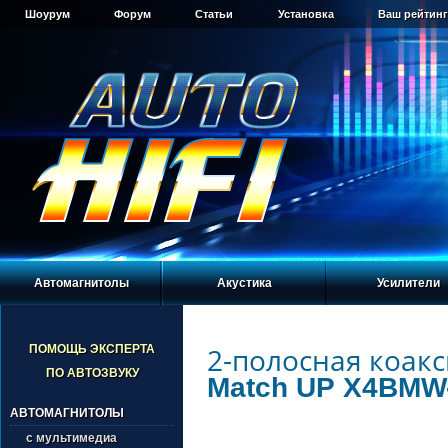
Шоурум
Форум
Статьи
Установка
Ваш рейтинг
Автомагнитолы
Акустика
Усилители
2-полосная коакс
ПОМОЩЬ ЭКСПЕРТА
ПО АВТОЗВУКУ
Match UP X4BMW
АВТОМАГНИТОЛЫ
с мультимедиа