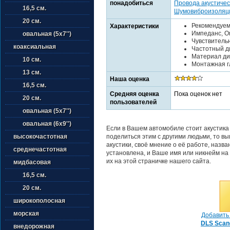
понадобиться
Провода акустичес
16,5 см.
Шумовиброизоляц
20 см.
Рекомендуема
Характеристики
Импеданс, Ом
овальная (5х7'')
Чувствительн
коаксиальная
Частотный ди
Материал ди
10 см.
Монтажная гл
13 см.
Наша оценка
16,5 см.
Средняя оценка
Пока оценок нет
20 см.
пользователей
овальная (5х7'')
овальная (6х9'')
Если в Вашем автомобиле стоит акустика
поделиться этим с другими людьми, то в
высокочастотная
акустики, своё мнение о её работе, назв
среднечастотная
установлена, и Ваше имя или никнейм на
их на этой страничке нашего сайта.
мидбасовая
16,5 см.
20 см.
широкополосная
морская
Добавить 
DLS Scan
внедорожная