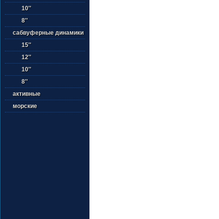
10''
8''
сабвуферные динамики
15''
12''
10''
8''
активные
морские