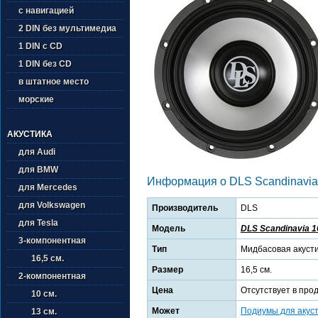
с навигацией
2 DIN без мультимедиа
1 DIN с CD
1 DIN без CD
в штатное место
морские
АКУСТИКА
для Audi
для BMW
Информация о DLS Scandinavi
для Mercedes
для Volkswagen
Производитель
DLS
для Tesla
Модель
DLS Scandinavia 
3-компонентная
Тип
Мидбасовая акуст
16,5 см.
Размер
16,5 см.
2-компонентная
Цена
Отсутствует в про
10 см.
Может
Подиумы для акус
13 см.