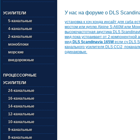
У нас на форуме о DLS Scandina
УСИЛИТЕЛИ
5-канальные
установка к хэч хонда инсайт для саба ес
мостом или куплю Alpine S-A60M или Мон
4-канальные
высокочастотная акустика DLS Scandinavi
2-канальные
мид пока устраивает от 2-компонентной а
мид
DLS Scandinavia 165W
если сч DLS Sc
моноблоки
канального усилителя DLS CCi2, поканал
одинаковые.
морские
внедорожные
ПРОЦЕССОРНЫЕ
УСИЛИТЕЛИ
24-канальные
16-канальные
14-канальные
12-канальные
10-канальные
9-канальные
8-канальные