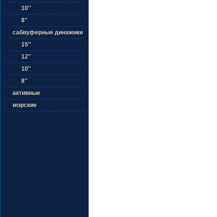
10''
8''
сабвуферные динамики
15''
12''
10''
8''
активные
морские