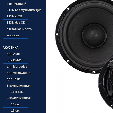
с навигацией
2 DIN без мультимедиа
1 DIN с CD
1 DIN без CD
в штатное место
морские
АКУСТИКА
для Audi
для BMW
для Mercedes
для Volkswagen
для Tesla
3-компонентная
16,5 см.
2-компонентная
10 см.
13 см.