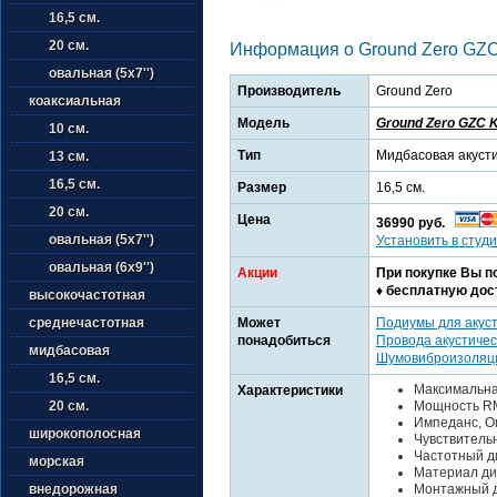
16,5 см.
20 см.
Информация о Ground Zero GZ
овальная (5х7'')
Производитель
Ground Zero
коаксиальная
Модель
Ground Zero GZC 
10 см.
Тип
Мидбасовая акуст
13 см.
16,5 см.
Размер
16,5 см.
20 см.
Цена
36990 руб.
овальная (5х7'')
Установить в студи
овальная (6х9'')
Акции
При покупке Вы п
♦ бесплатную дос
высокочастотная
Может
Подиумы для акус
среднечастотная
понадобиться
Провода акустичес
мидбасовая
Шумовиброизоляц
16,5 см.
Максимальна
Характеристики
Мощность RM
20 см.
Импеданс, Ом
широкополосная
Чувствительн
Частотный ди
морская
Материал ди
Монтажный д
внедорожная