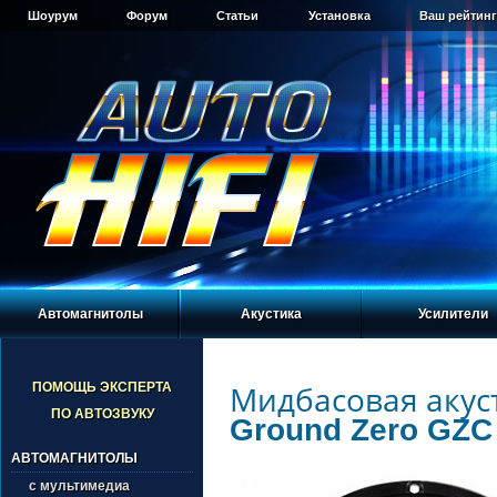
Шоурум
Форум
Статьи
Установка
Ваш рейтинг
Автомагнитолы
Акустика
Усилители
Мидбасовая акус
ПОМОЩЬ ЭКСПЕРТА
ПО АВТОЗВУКУ
Ground Zero GZC
АВТОМАГНИТОЛЫ
с мультимедиа